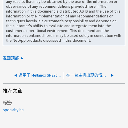
any results that may be obtained by the use of the information or
observance of any recommendations provided herein. The
information in this document is distributed AS IS and the use of this
information or the implementation of any recommendations or
techniques herein is a customer's responsibility and depends on
the customer's ability to evaluate and integrate them into the
customer's operational environment. This document and the
information contained herein may be used solely in connection with
the NetApp products discussed in this document.
返回顶部
适用于 Mellanox SN2700 交换机的 FRU 更换
在一台主机出现的情况下，所有主机上的 iSCSI 频繁中止 呈指数级增长
推荐文章
标签
specialty:hci