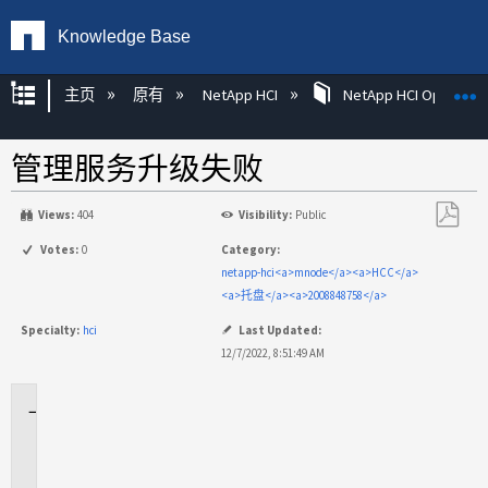
Knowledge Base
扩展/隐缩全局层次
主页
原有
NetApp HCI
NetApp HCI Operatin
管理服务升级失败
Views:
404
Visibility:
Public
另
Votes:
0
Category:
存
netapp-hci<a>mnode</a><a>HCC</a>
为
<a>托盘</a><a>2008848758</a>
PDF
Specialty:
hci
Last Updated:
12/7/2022, 8:51:49 AM
适
用
场
景