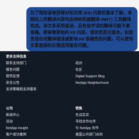
为了帮助读者获得对知识库 (KB) 内容的基本了解，本
网站上的翻译内容均由神经机器翻译 (NMT) 工具翻译
完成。译文多采用直译，且有些字词的翻译可能不甚
准确。要查看原始的 KB 内容，请浏览英文版本。如您
发现任何翻译错误或影响 KB 准确性的问题，可以使用
文章底部的反馈选项报告问题。
更多支持信息
联系支持部门
培训
报告问题
社区
提供反馈
Digital Support Blog
安全公告
NetApp Neighborhood
支持策略和支持服务
公司
销售
新闻中心
先试后买
活动
寻找合作伙伴
NetApp Insight
与 NetApp 合作
客户成功案例
美国公共部门合同