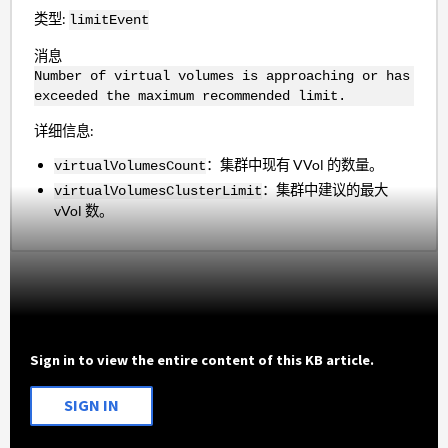
类型:
limitEvent
消息
Number of virtual volumes is approaching or has
exceeded the maximum recommended limit.
详细信息:
：集群中现有 VVol 的数量。
virtualVolumesCount
：集群中建议的最大
virtualVolumesClusterLimit
vVol 数。
Sign in to view the entire content of this KB article.
SIGN IN