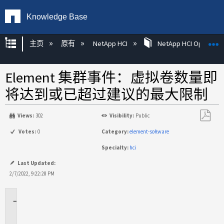
Knowledge Base
扩展/隐缩全局层次
主页
原有
NetApp HCI
NetApp HCI Operatin
Element 集群事件：虚拟卷数量即
将达到或已超过建议的最大限制
Views:
302
Visibility:
Public
另
Votes:
0
Category:
element-software
存
Specialty:
hci
为
PDF
Last Updated:
2/7/2022, 9:22:28 PM
适
用
场