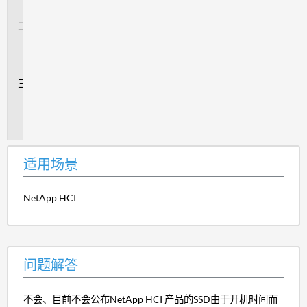
景
问
题
解
答
追
加
信
息
适用场景
NetApp HCI
问题解答
不会、目前不会公布NetApp HCI 产品的SSD由于开机时间而