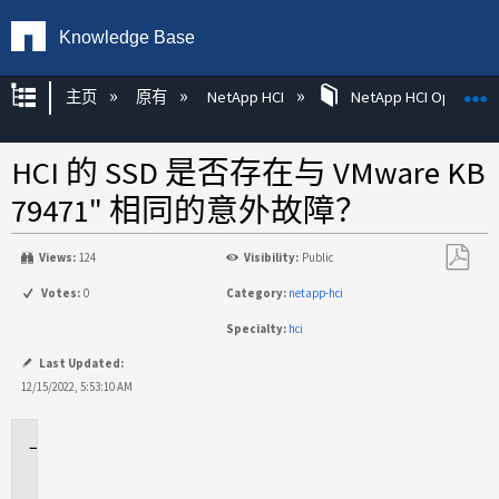
Knowledge Base
扩展/隐缩全局层次
主页
原有
NetApp HCI
NetApp HCI Operatin
HCI 的 SSD 是否存在与 VMware KB
79471" 相同的意外故障？
Views:
124
Visibility:
Public
另
Votes:
0
Category:
netapp-hci
存
Specialty:
hci
为
PDF
Last Updated:
12/15/2022, 5:53:10 AM
适
用
场