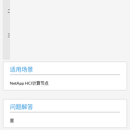
景
问
题
解
答
追
加
信
息
适用场景
NetApp HCI计算节点
问题解答
是