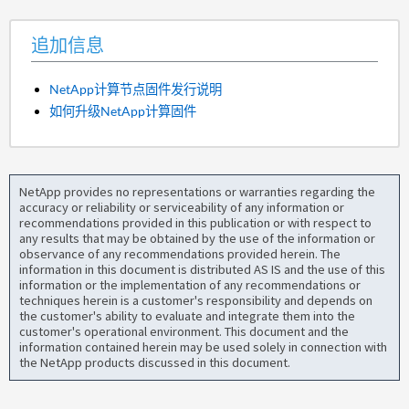
追加信息
NetApp计算节点固件发行说明
如何升级NetApp计算固件
NetApp provides no representations or warranties regarding the
accuracy or reliability or serviceability of any information or
recommendations provided in this publication or with respect to
any results that may be obtained by the use of the information or
observance of any recommendations provided herein. The
information in this document is distributed AS IS and the use of this
information or the implementation of any recommendations or
techniques herein is a customer's responsibility and depends on
the customer's ability to evaluate and integrate them into the
customer's operational environment. This document and the
information contained herein may be used solely in connection with
the NetApp products discussed in this document.