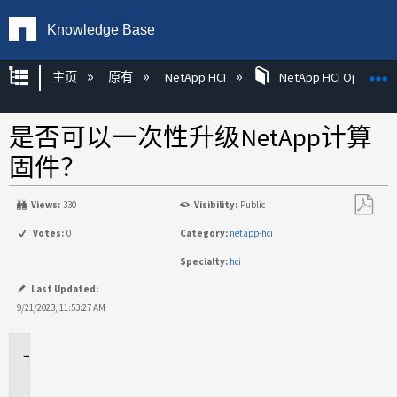
Knowledge Base
扩展/隐缩全局层次
主页
原有
NetApp HCI
NetApp HCI Operatin
是否可以一次性升级NetApp计算
固件？
Views:
330
Visibility:
Public
另
Votes:
0
Category:
netapp-hci
存
Specialty:
hci
为
PDF
Last Updated:
9/21/2023, 11:53:27 AM
适
用
场