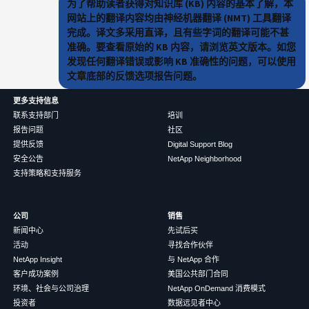
为了帮助读者获得对知识库 (KB) 内容的基本了解，本
网站上的翻译内容均由神经机器翻译 (NMT) 工具翻译
完成。译文多采用直译，且有些字词的翻译可能不甚
准确。要查看原始的 KB 内容，请浏览英文版本。如您
发现任何翻译错误或影响 KB 准确性的问题，可以使用
文章底部的反馈选项报告问题。
更多支持信息
联系支持部门
培训
报告问题
社区
提供反馈
Digital Support Blog
安全公告
NetApp Neighborhood
支持策略和支持服务
公司
销售
新闻中心
先试后买
活动
寻找合作伙伴
NetApp Insight
与 NetApp 合作
客户成功案例
美国公共部门合同
环境、社会与公司治理
NetApp OnDemand 消费模式
投资者
数据远见者中心