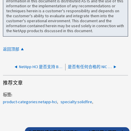
information in this document is distributed AS IS and the use of this
information or the implementation of any recommendations or
techniques herein is a customer's responsibility and depends on
the customer's ability to evaluate and integrate them into the
customer's operational environment. This document and the
information contained herein may be used solely in connection with
the NetApp products discussed in this document.
返回顶部
NetApp HCI 是否支持 Broadcom BES-53248 交换机？
是否有任何合格的 NIC 可用于 NetApp HCI 节点？
推荐文章
标签
product-categories:netapp-hci
specialty:solidfire