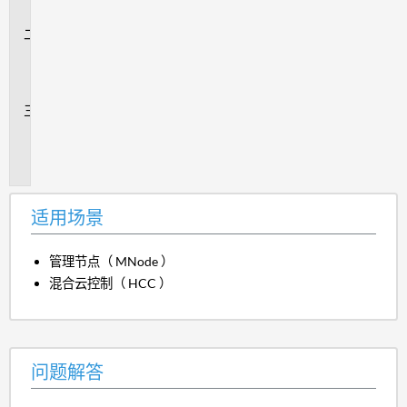
景
问
题
解
答
追
加
信
息
适用场景
管理节点（ MNode ）
混合云控制（ HCC ）
问题解答