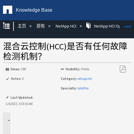
Knowledge Base
扩展/隐缩全局层次
主页
原有
NetApp HCI
NetApp HCI Operatin
混合云控制(HCC)是否有任何故障
检测机制？
Views:
199
Visibility:
Public
另
Votes:
0
Category:
netapp-hci
存
Specialty:
solidfire
为
PDF
Last Updated:
1/4/2023, 3:53:16 AM
适
用
场