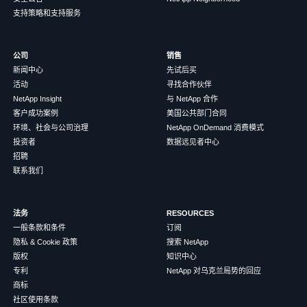
支持策略和支持服务
公司
销售
新闻中心
先试后买
活动
寻找合作伙伴
NetApp Insight
与 NetApp 合作
客户成功案例
美国公共部门合同
环境、社会与公司治理
NetApp OnDemand 消费模式
投资者
数据远见者中心
招聘
联系我们
法务
RESOURCES
一般条款和条件
订阅
隐私 & Cookie 政策
搜索 NetApp
版权
知识中心
专利
NetApp 对乌克兰局势的回应
商标
社区使用条款