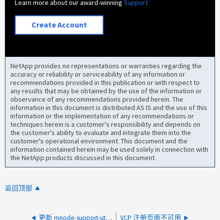
Learn more about our award-winning
Support
Create Account
NetApp provides no representations or warranties regarding the
accuracy or reliability or serviceability of any information or
recommendations provided in this publication or with respect to
any results that may be obtained by the use of the information or
observance of any recommendations provided herein. The
information in this document is distributed AS IS and the use of this
information or the implementation of any recommendations or
techniques herein is a customer's responsibility and depends on
the customer's ability to evaluate and integrate them into the
customer's operational environment. This document and the
information contained herein may be used solely in connection with
the NetApp products discussed in this document.
返回顶部
更新 mnode-support-util 失败，语法无效
VCP 注册页面不可用