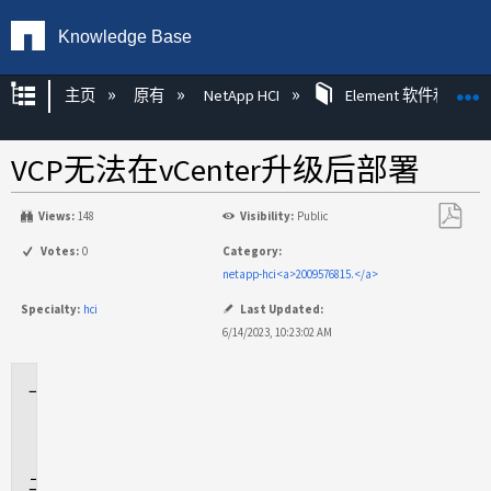
Knowledge Base
扩展/隐缩全局层次
主页
原有
NetApp HCI
Element 软件和 Net
VCP无法在vCenter升级后部署
Views:
148
Visibility:
Public
另
Votes:
0
Category:
存
netapp-hci<a>2009576815.</a>
为
Specialty:
hci
Last Updated:
PDF
6/14/2023, 10:23:02 AM
适
用
场
景
问