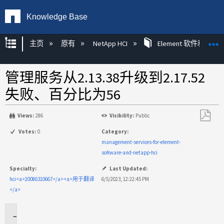
Knowledge Base
扩展/隐缩全局层次
主页
原有
NetApp HCI
Element 软件和 Net
管理服务从2.13.38升级到2.17.52
失败、百分比为56
Views:
286
Visibility:
Public
另
Votes:
0
Category:
存
management-services-for-element-
为
software-and-netapp-hci
PDF
Specialty:
Last Updated:
hci<a>20086310667</a><a>用于翻译
6/5/2023, 12:22:45 PM
</a>
适