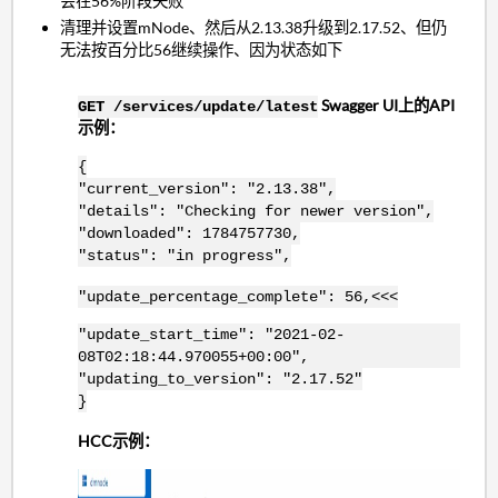
会在56%阶段失败
清理并设置mNode、然后从2.13.38升级到2.17.52、但仍
无法按百分比56继续操作、因为状态如下
Swagger UI上的API
GET /services/update/latest
示例：
{
"current_version": "2.13.38",
"details": "Checking for newer version",
"downloaded": 1784757730,
"status": "in progress",
"update_percentage_complete": 56,<<<
"update_start_time": "2021-02-
08T02:18:44.970055+00:00",
"updating_to_version": "2.17.52"
}
HCC示例：