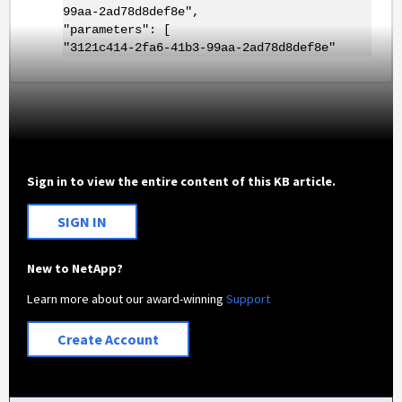
99aa-2ad78d8def8e",
"parameters": [
"3121c414-2fa6-41b3-99aa-2ad78d8def8e"
Sign in to view the entire content of this KB article.
SIGN IN
New to NetApp?
Learn more about our award-winning
Support
Create Account