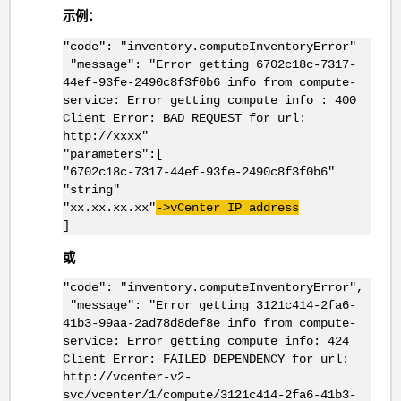
示例：
"code": "inventory.computeInventoryError"
"message": "Error getting 6702c18c-7317-
44ef-93fe-2490c8f3f0b6 info from compute-
service: Error getting compute info : 400
Client Error: BAD REQUEST for url:
http://xxxx"
"parameters":[
"6702c18c-7317-44ef-93fe-2490c8f3f0b6"
"string"
"xx.xx.xx.xx"
->
vCenter
IP address
]
或
"code": "inventory.computeInventoryError",
"message": "Error getting 3121c414-2fa6-
41b3-99aa-2ad78d8def8e info from compute-
service: Error getting compute info: 424
Client Error: FAILED DEPENDENCY for url:
http://vcenter-v2-
svc/vcenter/1/compute/3121c414-2fa6-41b3-