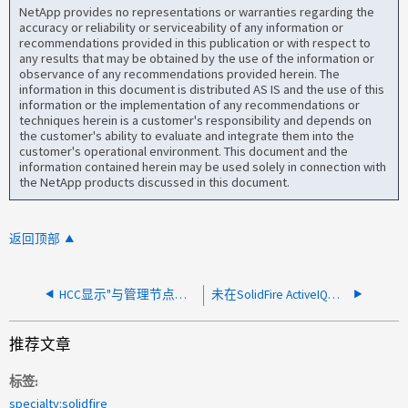
NetApp provides no representations or warranties regarding the
accuracy or reliability or serviceability of any information or
recommendations provided in this publication or with respect to
any results that may be obtained by the use of the information or
observance of any recommendations provided herein. The
information in this document is distributed AS IS and the use of this
information or the implementation of any recommendations or
techniques herein is a customer's responsibility and depends on
the customer's ability to evaluate and integrate them into the
customer's operational environment. This document and the
information contained herein may be used solely in connection with
the NetApp products discussed in this document.
返回顶部
HCC显示"与管理节点通信时发生未知错误"
未在SolidFire ActiveIQ上及时收集与HCI计算节点相关的API信息
推荐文章
标签
specialty:solidfire