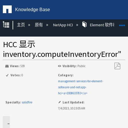
Knowledge Base
扩展/隐缩全局层次
主页
原有
NetApp HCI
Element 软件和 Net
HCC 显示
inventory.computeInventoryError"
Views:
539
Visibility:
Public
另
Votes:
0
Category:
存
management-services-for-element-
为
software-and-netapp-
PDF
hci<a>2008633783</a>
Specialty:
solidfire
Last Updated:
7/4/2023, 10:23:05 AM
适