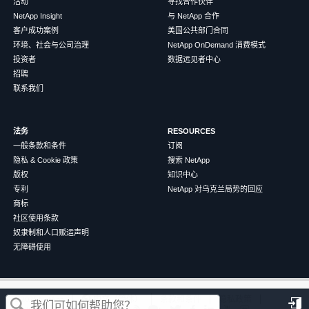
活动
寻找合作伙伴
NetApp Insight
与 NetApp 合作
客户成功案例
美国公共部门合同
环境、社会与公司治理
NetApp OnDemand 消费模式
投资者
数据远见者中心
招聘
联系我们
法务
RESOURCES
一般条款和条件
订阅
隐私 & Cookie 政策
搜索 NetApp
版权
知识中心
专利
NetApp 对乌克兰局势的回应
商标
社区使用条款
奴隶制和人口贩运声明
无障碍使用
这篇文章对您有帮助吗？
©
2026
NetApp
中文（简体）
条款和条件
隐私政策