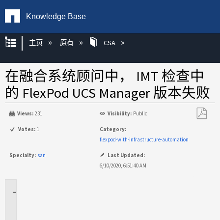
Knowledge Base
扩展/隐缩全局层次
主页
原有
CSA
在融合系统顾问中， IMT 检查中
的 FlexPod UCS Manager 版本失败
Views:
231
Visibility:
Public
另
Votes:
1
Category:
存
flexpod-with-infrastructure-automation
为
Specialty:
san
Last Updated:
PDF
6/10/2020, 6:51:40 AM
适
用
于