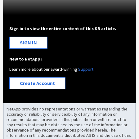
Sign in to view the entire content of this KB article.
SIGN IN
New to NetApp?
Learn more about our award-winning
Support
Create Account
NetApp provides no representations or warranties regarding the
accuracy or reliability or serviceability of any information or
recommendations provided in this publication or with respect to
any results that may be obtained by the use of the information or
observance of any recommendations provided herein. The
information in this document is distributed AS IS and the use of this