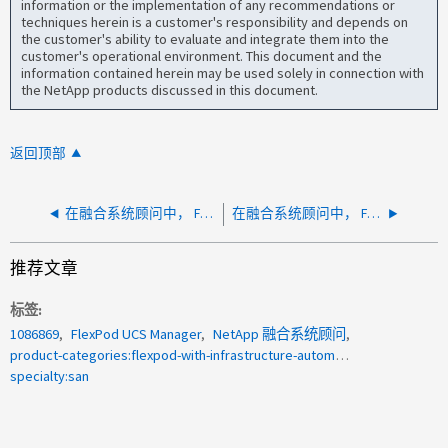
information or the implementation of any recommendations or
techniques herein is a customer's responsibility and depends on
the customer's ability to evaluate and integrate them into the
customer's operational environment. This document and the
information contained herein may be used solely in connection with
the NetApp products discussed in this document.
返回顶部
在融合系统顾问中， FlexPod 存储 FC 上行链路检查失败
在融合系统顾问中， FlexPod UCS 和 Nexus 交换机连接检查失败
推荐文章
标签
1086869
FlexPod UCS Manager
NetApp 融合系统顾问
product-categories:flexpod-with-infrastructure-automation
specialty:san