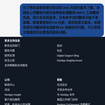
为了帮助读者获得对知识库 (KB) 内容的基本了解，本
网站上的翻译内容均由神经机器翻译 (NMT) 工具翻译
完成。译文多采用直译，且有些字词的翻译可能不甚
准确。要查看原始的 KB 内容，请浏览英文版本。如您
发现任何翻译错误或影响 KB 准确性的问题，可以使用
文章底部的反馈选项报告问题。
更多支持信息
联系支持部门
培训
报告问题
社区
提供反馈
Digital Support Blog
安全公告
NetApp Neighborhood
支持策略和支持服务
公司
销售
新闻中心
先试后买
活动
寻找合作伙伴
NetApp Insight
与 NetApp 合作
客户成功案例
美国公共部门合同
环境、社会与公司治理
NetApp OnDemand 消费模式