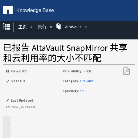
Knowledge Base
扩展/隐缩全局层次
主页
原有
AltaVault
已报告 AltaVault SnapMirror 共享
和云利用率的大小不匹配
Views:
105
Visibility:
Public
另
Votes:
0
Category:
altavault
存
Specialty:
dp
为
PDF
Last Updated:
12/7/2020, 7:22:44 AM
适
用
于