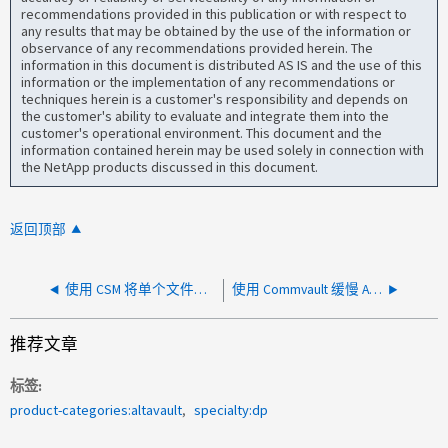
recommendations provided in this publication or with respect to
any results that may be obtained by the use of the information or
observance of any recommendations provided herein. The
information in this document is distributed AS IS and the use of this
information or the implementation of any recommendations or
techniques herein is a customer's responsibility and depends on
the customer's ability to evaluate and integrate them into the
customer's operational environment. This document and the
information contained herein may be used solely in connection with
the NetApp products discussed in this document.
返回顶部
使用 CSM 将单个文件从 AltaVault 还原到 SnapMirror 目标失败 超时
使用 Commvault 缓慢 AltaVault 还原
推荐文章
标签
product-categories:altavault
specialty:dp