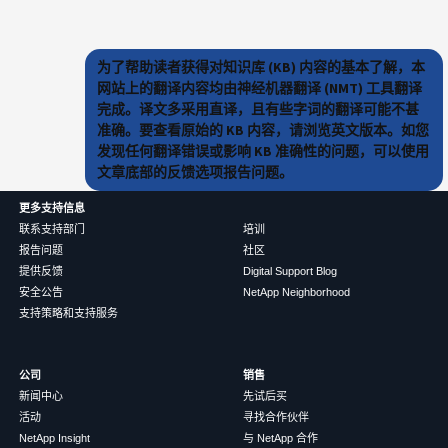
为了帮助读者获得对知识库 (KB) 内容的基本了解，本
网站上的翻译内容均由神经机器翻译 (NMT) 工具翻译
完成。译文多采用直译，且有些字词的翻译可能不甚
准确。要查看原始的 KB 内容，请浏览英文版本。如您
发现任何翻译错误或影响 KB 准确性的问题，可以使用
文章底部的反馈选项报告问题。
更多支持信息
联系支持部门
培训
报告问题
社区
提供反馈
Digital Support Blog
安全公告
NetApp Neighborhood
支持策略和支持服务
公司
销售
新闻中心
先试后买
活动
寻找合作伙伴
NetApp Insight
与 NetApp 合作