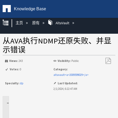
Knowledge Base
扩展/隐缩全局层次
主页
原有
AltaVault
从AVA执行NDMP还原失败、并显
示错误
Views:
243
Visibility:
Public
另
Votes:
0
Category:
存
altavault<a>2009599029</a>
为
Specialty:
dp
Last Updated:
PDF
2/1/2024, 6:22:47 AM
适
用
场