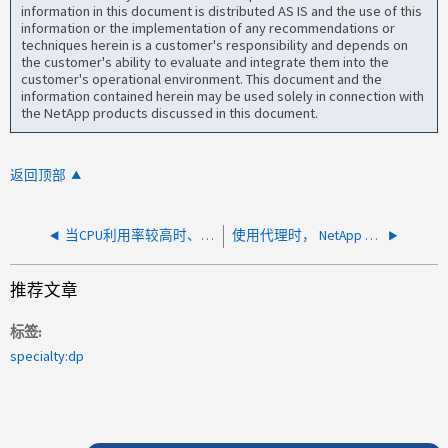
information in this document is distributed AS IS and the use of this
information or the implementation of any recommendations or
techniques herein is a customer's responsibility and depends on
the customer's ability to evaluate and integrate them into the
customer's operational environment. This document and the
information contained herein may be used solely in connection with
the NetApp products discussed in this document.
返回顶部
当CPU利用率较高时、AltaVault上会生成多个进程转储
使用代理时， NetApp Cloud Backup （ AltaVault ） AutoSupport 交付失败
推荐文章
标签
specialty:dp