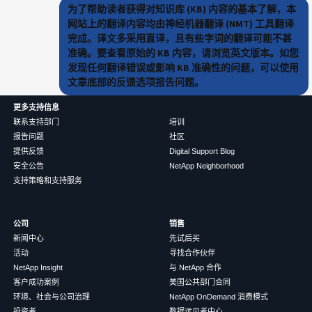
为了帮助读者获得对知识库 (KB) 内容的基本了解，本
网站上的翻译内容均由神经机器翻译 (NMT) 工具翻译
完成。译文多采用直译，且有些字词的翻译可能不甚
准确。要查看原始的 KB 内容，请浏览英文版本。如您
发现任何翻译错误或影响 KB 准确性的问题，可以使用
文章底部的反馈选项报告问题。
更多支持信息
联系支持部门
培训
报告问题
社区
提供反馈
Digital Support Blog
安全公告
NetApp Neighborhood
支持策略和支持服务
公司
销售
新闻中心
先试后买
活动
寻找合作伙伴
NetApp Insight
与 NetApp 合作
客户成功案例
美国公共部门合同
环境、社会与公司治理
NetApp OnDemand 消费模式
投资者
数据远见者中心