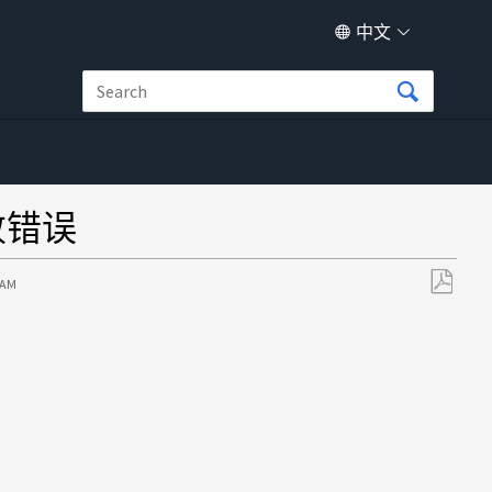
中文
败错误
 AM
另
存
为
PDF