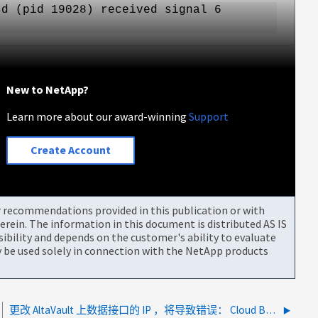
d (pid 19028) received signal 6
New to NetApp?
Learn more about our award-winning
Support
Create Account
or recommendations provided in this publication or with
rein. The information in this document is distributed AS IS
bility and depends on the customer's ability to evaluate
be used solely in connection with the NetApp products
更改 AltaVault 上数据接口的 IP ，将导致错误： Cloud Bucket 差异无法还原 guid 文件