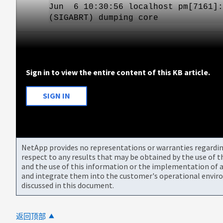
Jun 6 10:30:56 localhost pm[7161]:
(SIGABRT) dumping core
Sign in to view the entire content of this KB article.
SIGN IN
NetApp provides no representations or warranties regarding 
respect to any results that may be obtained by the use of 
and the use of this information or the implementation of a
and integrate them into the customer's operational envir
discussed in this document.
返回顶部