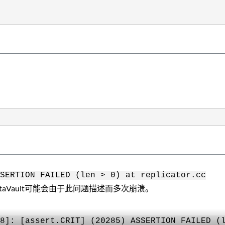
SSERTION FAILED (len > 0) at replicator.cc
aVault可能会由于此问题描述而多次崩溃。
8]: [assert.CRIT] (20285) ASSERTION FAILED (l