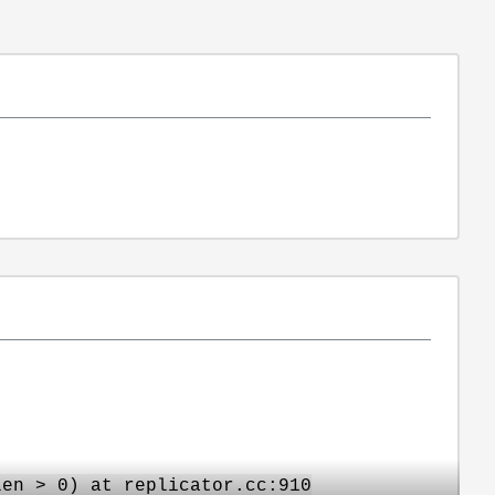
en > 0) at replicator.cc:910