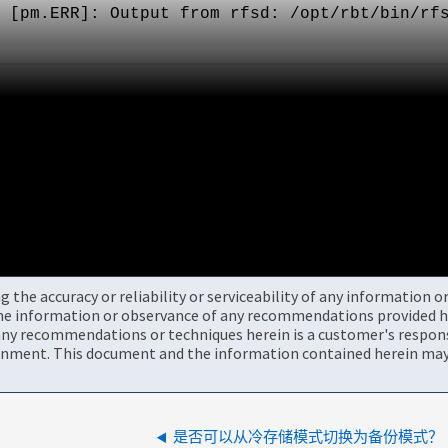
 [pm.ERR]: Output from rfsd: /opt/rbt/bin/rfs
the accuracy or reliability or serviceability of any information 
the information or observance of any recommendations provided he
ny recommendations or techniques herein is a customer's responsi
onment. This document and the information contained herein may 
是否可以从冷存储模式切换为备份模式？