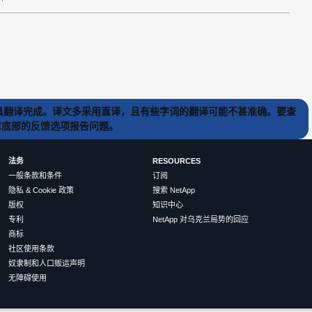
) 工具翻译完成。译文多采用直译，且有些字词的翻译可能不甚准确。要查
文章底部的反馈选项报告问题。
法务
RESOURCES
一般条款和条件
订阅
隐私 & Cookie 政策
搜索 NetApp
版权
知识中心
专利
NetApp 对乌克兰局势的回应
商标
社区使用条款
奴隶制和人口贩运声明
无障碍使用