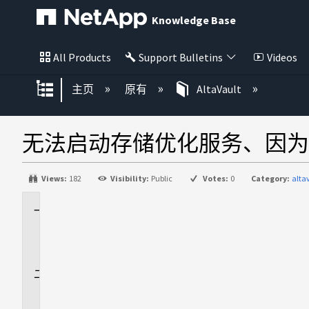
Knowledge Base
All Products
Support Bulletins
Videos
扩展/隐缩全局层次
主页
原有
AltaVault
无法启动存储优化服务、因为
Views:
182
Visibility:
Public
Votes:
0
Category:
alta
适
用
场
景
问
题
描