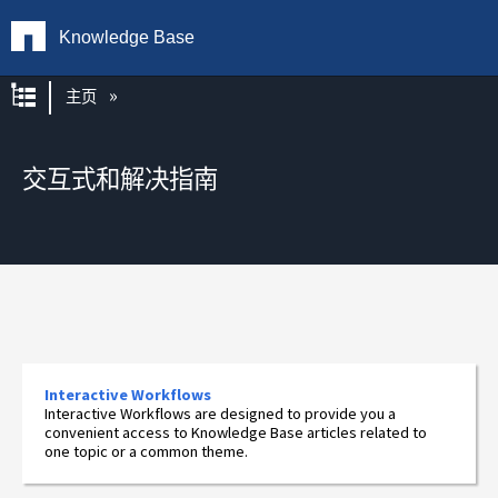
Knowledge Base
扩展/隐缩全局层次
主页
交互式和解决指南
Interactive Workflows
Interactive Workflows are designed to provide you a
convenient access to Knowledge Base articles related to
one topic or a common theme.