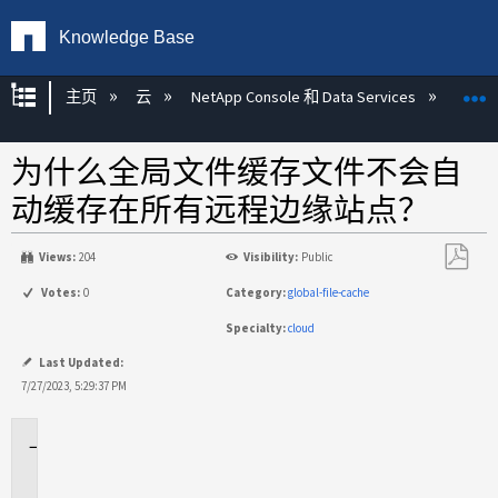
Knowledge Base
扩展/隐缩全局层次
主页
云
NetApp Console 和 Data Services
NetAp
为什么全局文件缓存文件不会自
动缓存在所有远程边缘站点？
Views:
204
Visibility:
Public
另
Votes:
0
Category:
global-file-cache
存
Specialty:
cloud
为
PDF
Last Updated:
7/27/2023, 5:29:37 PM
适
用
场