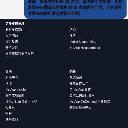
准确。要查看原始的 KB 内容，请浏览英文版本。如您
发现任何翻译错误或影响 KB 准确性的问题，可以使用
文章底部的反馈选项报告问题。
更多支持信息
联系支持部门
培训
报告问题
社区
提供反馈
Digital Support Blog
安全公告
NetApp Neighborhood
支持策略和支持服务
公司
销售
新闻中心
先试后买
活动
寻找合作伙伴
NetApp Insight
与 NetApp 合作
客户成功案例
美国公共部门合同
环境、社会与公司治理
NetApp OnDemand 消费模式
投资者
数据远见者中心
招聘
联系我们