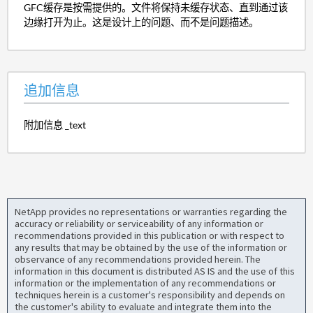
GFC缓存是按需提供的。文件将保持未缓存状态、直到通过该
边缘打开为止。这是设计上的问题、而不是问题描述。
追加信息
附加信息 _text
NetApp provides no representations or warranties regarding the
accuracy or reliability or serviceability of any information or
recommendations provided in this publication or with respect to
any results that may be obtained by the use of the information or
observance of any recommendations provided herein. The
information in this document is distributed AS IS and the use of this
information or the implementation of any recommendations or
techniques herein is a customer's responsibility and depends on
the customer's ability to evaluate and integrate them into the