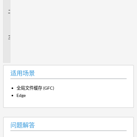
景
问
题
解
答
追
加
信
息
适用场景
全局文件缓存 (GFC)
Edge
问题解答