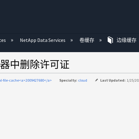
ces
NetApp Data Services
卷缓存
边缘缓存
器中删除许可证
al-file-cache<a>2009427680</a>
Specialty:
cloud
Last Updated:
1/25/20