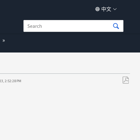
中文
23, 2:52:28 PM
另
存
为
PDF