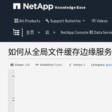
Knowledge Base
All Products
Support Bulletins
Videos
扩展/隐缩全局层次
主页
云
NetApp Console 和 Data Servi
如何从全局文件缓存边缘服务
Views:
106
Visibility:
Public
Votes:
0
Category:
glob
适
用
场
景
问
题
描