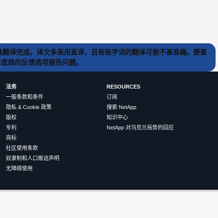
) 工具翻译完成。译文多采用直译，且有些字词的翻译可能不甚准确。要查
文章底部的反馈选项报告问题。
法务
RESOURCES
一般条款和条件
订阅
隐私 & Cookie 政策
搜索 NetApp
版权
知识中心
专利
NetApp 对乌克兰局势的回应
商标
社区使用条款
奴隶制和人口贩运声明
无障碍使用