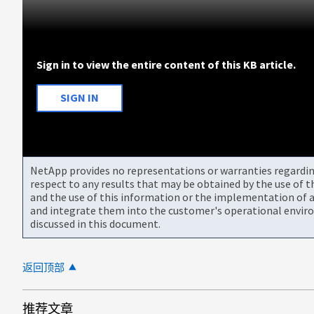
Sign in to view the entire content of this KB article.
SIGN IN
NetApp provides no representations or warranties regarding 
respect to any results that may be obtained by the use of 
and the use of this information or the implementation of a
and integrate them into the customer's operational envir
discussed in this document.
返回顶部
推荐文章