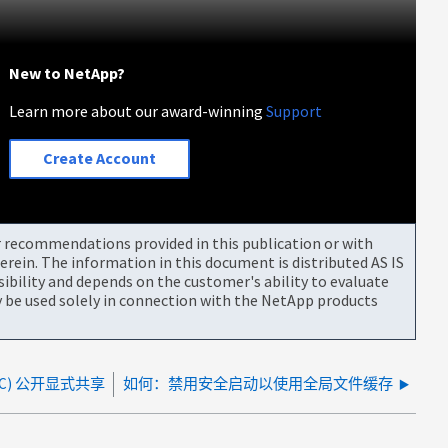
New to NetApp?
Learn more about our award-winning
Support
Create Account
or recommendations provided in this publication or with
rein. The information in this document is distributed AS IS
bility and depends on the customer's ability to evaluate
be used solely in connection with the NetApp products
FC) 公开显式共享
如何：禁用安全启动以使用全局文件缓存