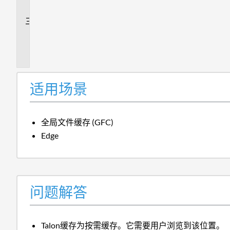
答
追
加
信
息
适用场景
全局文件缓存 (GFC)
Edge
问题解答
Talon缓存为按需缓存。它需要用户浏览到该位置。