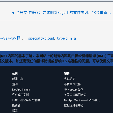
全局文件缓存：尝试删除Edge上的文件夹时、它会重新出现
product-categories:global-file-cache<a>2009年118324-</a><a>翻译</a>
specialty:cloud
type:q_n_a
(KB) 内容的基本了解，本网站上的翻译内容均由神经机器翻译 (NMT
览英文版本。如您发现任何翻译错误或影响 KB 准确性的问题，可以使用
公司
销售
新闻中心
先试后买
活动
寻找合作伙伴
NetApp Insight
与 NetApp 合作
客户成功案例
美国公共部门合同
环境、社会与公司治理
NetApp OnDemand 消费模式
投资者
数据远见者中心
招聘