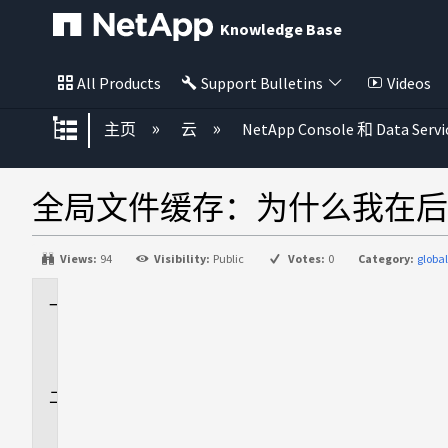
Knowledge Base
All Products
Support Bulletins
Videos
扩展/隐缩全局层次
主页
云
NetApp Console 和 Data Servi
全局文件缓存：为什么我在后
Views:
94
Visibility:
Public
Votes:
0
Category:
glob
适
用
场
景
问
题
解