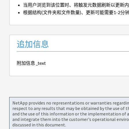
当用户浏览到该位置时、将触发元数据刷新以更新
根据结构(文件夹和文件数量)、更新可能需要1-2分
追加信息
附加信息 _text
NetApp provides no representations or warranties regarding 
respect to any results that may be obtained by the use of 
and the use of this information or the implementation of a
and integrate them into the customer's operational envir
discussed in this document.