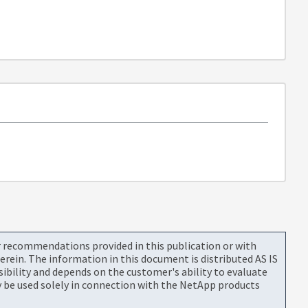
or recommendations provided in this publication or with
rein. The information in this document is distributed AS IS
bility and depends on the customer's ability to evaluate
be used solely in connection with the NetApp products