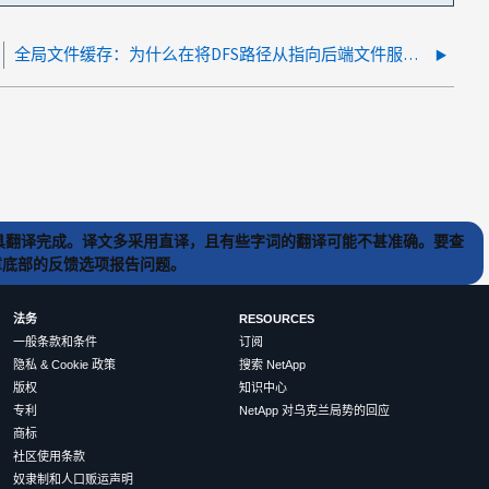
全局文件缓存：为什么在将DFS路径从指向后端文件服务器更改为GFC Edge后、用户报告速度缓慢
) 工具翻译完成。译文多采用直译，且有些字词的翻译可能不甚准确。要查
文章底部的反馈选项报告问题。
法务
RESOURCES
一般条款和条件
订阅
隐私 & Cookie 政策
搜索 NetApp
版权
知识中心
专利
NetApp 对乌克兰局势的回应
商标
社区使用条款
奴隶制和人口贩运声明