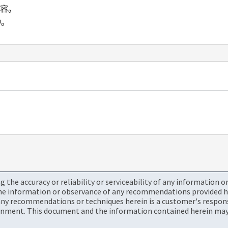
内容。
钟。
the accuracy or reliability or serviceability of any information 
the information or observance of any recommendations provided he
ny recommendations or techniques herein is a customer's responsi
onment. This document and the information contained herein may 