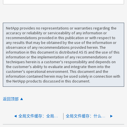
NetApp provides no representations or warranties regarding the
accuracy or reliability or serviceability of any information or
recommendations provided in this publication or with respect to
any results that may be obtained by the use of the information or
observance of any recommendations provided herein. The
information in this document is distributed AS IS and the use of this
information or the implementation of any recommendations or
techniques herein is a customer's responsibility and depends on
the customer's ability to evaluate and integrate them into the
customer's operational environment. This document and the
information contained herein may be used solely in connection with
the NetApp products discussed in this document.
返回顶部
全局文件缓存：全局文件缓存的虚拟部署要求是什么
全局文件缓存：什么是 AutoCad 最佳实践