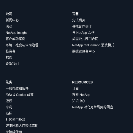
公司
销售
新闻中心
先试后买
活动
寻找合作伙伴
NetApp Insight
与 NetApp 合作
客户成功案例
美国公共部门合同
环境、社会与公司治理
NetApp OnDemand 消费模式
投资者
数据远见者中心
招聘
联系我们
法务
RESOURCES
一般条款和条件
订阅
隐私 & Cookie 政策
搜索 NetApp
版权
知识中心
专利
NetApp 对乌克兰局势的回应
商标
社区使用条款
奴隶制和人口贩运声明
无障碍使用