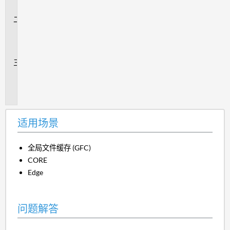
景
问
题
解
答
追
加
信
息
适用场景
全局文件缓存 (GFC)
CORE
Edge
问题解答