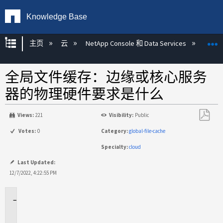
Knowledge Base
扩展/隐缩全局层次
主页
云
NetApp Console 和 Data Services
NetAp
全局文件缓存：边缘或核心服务
器的物理硬件要求是什么
Views:
221
Visibility:
Public
另
Votes:
0
Category:
global-file-cache
存
Specialty:
cloud
为
PDF
Last Updated:
12/7/2022, 4:22:55 PM
适
用
场