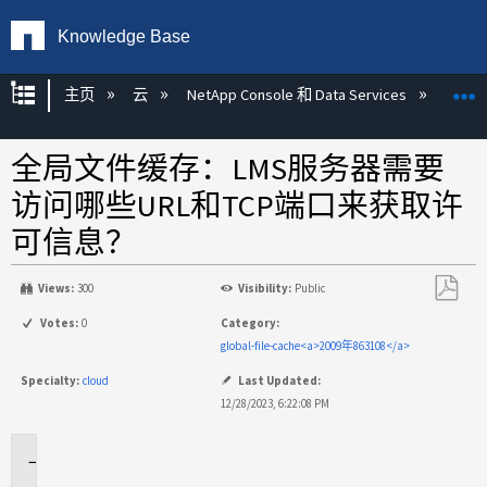
Knowledge Base
扩展/隐缩全局层次
主页
云
NetApp Console 和 Data Services
NetAp
全局文件缓存：LMS服务器需要
访问哪些URL和TCP端口来获取许
可信息？
Views:
300
Visibility:
Public
另
Votes:
0
Category:
存
global-file-cache<a>2009年863108</a>
为
Specialty:
cloud
Last Updated:
PDF
12/28/2023, 6:22:08 PM
适
用