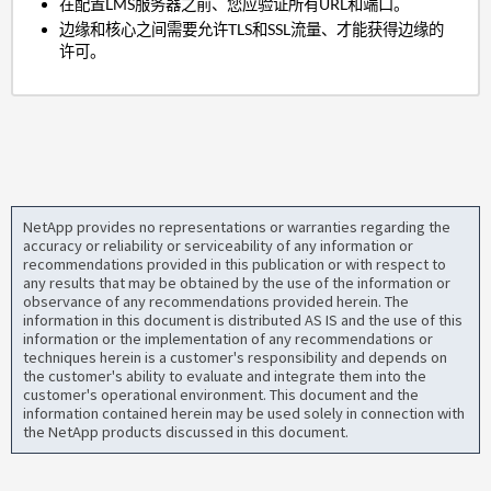
在配置LMS服务器之前、您应验证所有URL和端口。
边缘和核心之间需要允许TLS和SSL流量、才能获得边缘的
许可。
NetApp provides no representations or warranties regarding the
accuracy or reliability or serviceability of any information or
recommendations provided in this publication or with respect to
any results that may be obtained by the use of the information or
observance of any recommendations provided herein. The
information in this document is distributed AS IS and the use of this
information or the implementation of any recommendations or
techniques herein is a customer's responsibility and depends on
the customer's ability to evaluate and integrate them into the
customer's operational environment. This document and the
information contained herein may be used solely in connection with
the NetApp products discussed in this document.