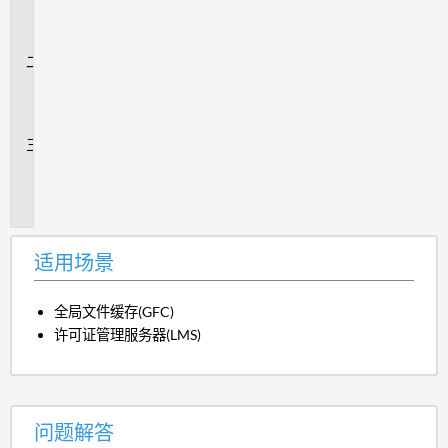
场
景
问
题
解
答
追
加
信
息
适用场景
全局文件缓存(GFC)
许可证管理服务器(LMS)
问题解答