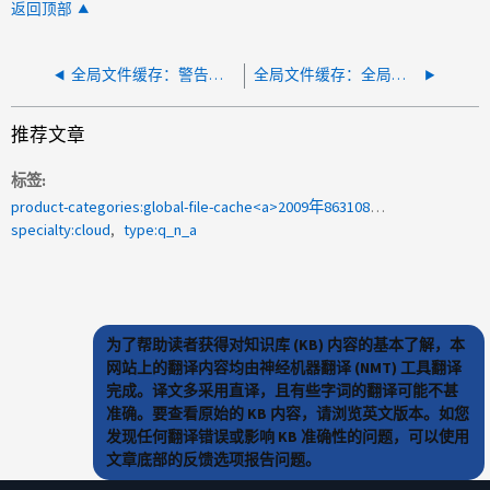
返回顶部
全局文件缓存：警告旧XML许可已弃用、请切换到Talon License Manager Server (LMS)。Fast_Messages.log中显示的错误
全局文件缓存：全局文件缓存的虚拟部署要求是什么
推荐文章
标签
product-categories:global-file-cache<a>2009年863108</a>
specialty:cloud
type:q_n_a
为了帮助读者获得对知识库 (KB) 内容的基本了解，本
网站上的翻译内容均由神经机器翻译 (NMT) 工具翻译
完成。译文多采用直译，且有些字词的翻译可能不甚
准确。要查看原始的 KB 内容，请浏览英文版本。如您
发现任何翻译错误或影响 KB 准确性的问题，可以使用
文章底部的反馈选项报告问题。