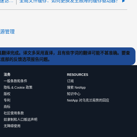
全局文件缓存：如何防止在 Windows 资源管理器快速访问中使用文件和文件夹
全局文件缓存：如何更换发生故障的缓存驱动器？
源管理
) 工具翻译完成。译文多采用直译，且有些字词的翻译可能不甚准确。要查
文章底部的反馈选项报告问题。
法务
RESOURCES
一般条款和条件
订阅
隐私 & Cookie 政策
搜索 NetApp
版权
知识中心
专利
NetApp 对乌克兰局势的回应
商标
社区使用条款
奴隶制和人口贩运声明
无障碍使用