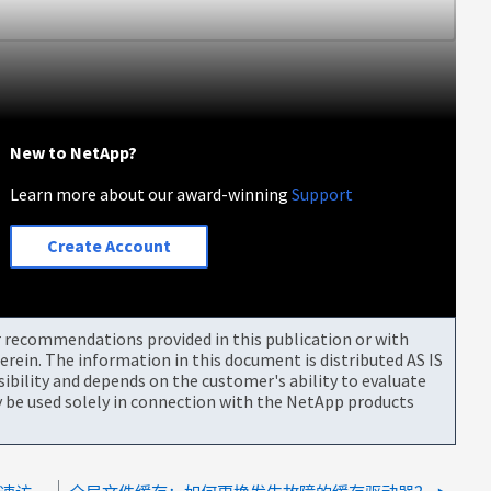
New to NetApp?
Learn more about our award-winning
Support
Create Account
or recommendations provided in this publication or with
rein. The information in this document is distributed AS IS
bility and depends on the customer's ability to evaluate
be used solely in connection with the NetApp products