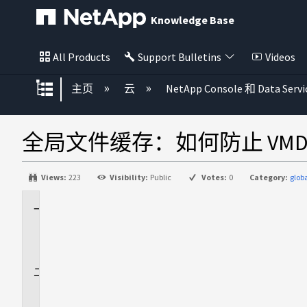
Knowledge Base
All Products
Support Bulletins
Videos
扩展/隐缩全局层次
主页
云
NetApp Console 和 Data Servi
全局文件缓存：如何防止 VMDK
Views:
223
Visibility:
Public
Votes:
0
Category:
glob
适
用
场
景
问
题
描