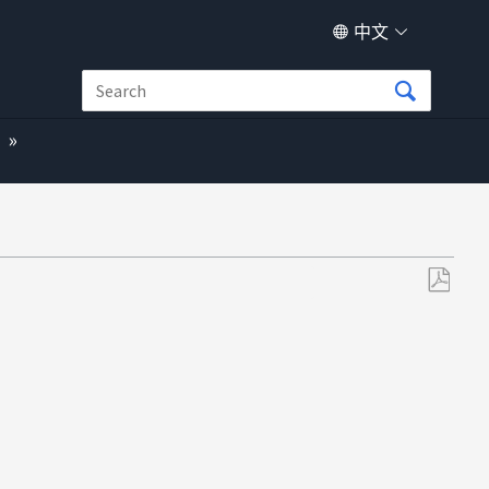
中文
另
存
为
PDF