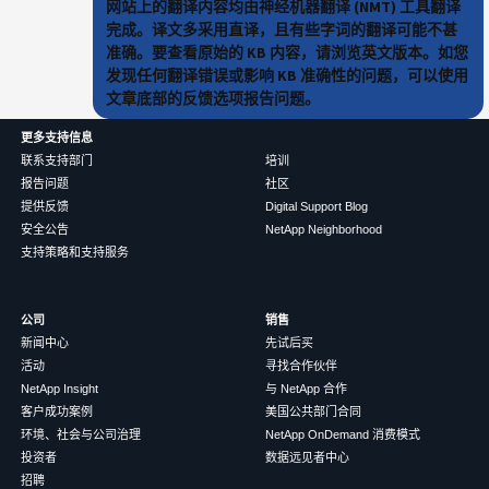
网站上的翻译内容均由神经机器翻译 (NMT) 工具翻译
完成。译文多采用直译，且有些字词的翻译可能不甚
准确。要查看原始的 KB 内容，请浏览英文版本。如您
发现任何翻译错误或影响 KB 准确性的问题，可以使用
文章底部的反馈选项报告问题。
更多支持信息
联系支持部门
培训
报告问题
社区
提供反馈
Digital Support Blog
安全公告
NetApp Neighborhood
支持策略和支持服务
公司
销售
新闻中心
先试后买
活动
寻找合作伙伴
NetApp Insight
与 NetApp 合作
客户成功案例
美国公共部门合同
环境、社会与公司治理
NetApp OnDemand 消费模式
投资者
数据远见者中心
招聘