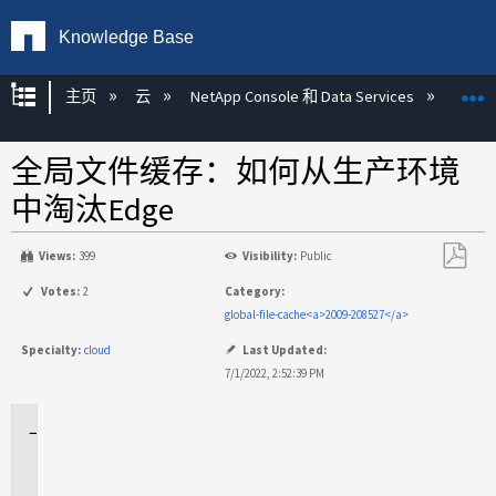
Knowledge Base
扩展/隐缩全局层次
主页
云
NetApp Console 和 Data Services
NetAp
全局文件缓存：如何从生产环境
中淘汰Edge
Views:
399
Visibility:
Public
另
Votes:
2
Category:
存
global-file-cache<a>2009-208527</a>
为
Specialty:
cloud
Last Updated:
PDF
7/1/2022, 2:52:39 PM
适
用
场