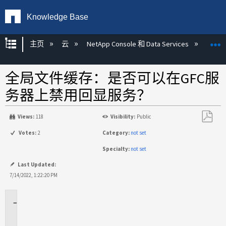
Knowledge Base
扩展/隐缩全局层次
主页
云
NetApp Console 和 Data Services
NetAp
全局文件缓存：是否可以在GFC服
务器上禁用回显服务？
Views:
118
Visibility:
Public
另
Votes:
2
Category:
not set
存
Specialty:
not set
为
PDF
Last Updated:
7/14/2022, 1:22:20 PM
适
用
场