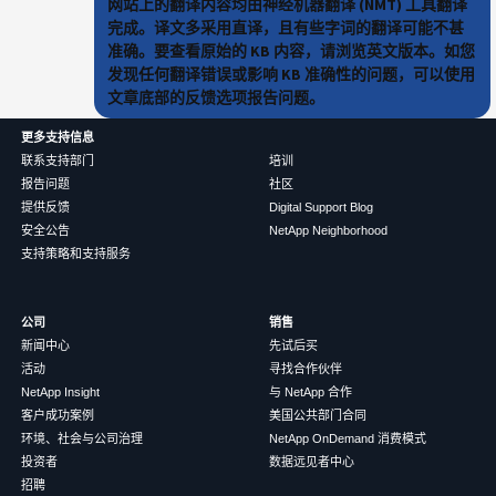
网站上的翻译内容均由神经机器翻译 (NMT) 工具翻译
完成。译文多采用直译，且有些字词的翻译可能不甚
准确。要查看原始的 KB 内容，请浏览英文版本。如您
发现任何翻译错误或影响 KB 准确性的问题，可以使用
文章底部的反馈选项报告问题。
更多支持信息
联系支持部门
培训
报告问题
社区
提供反馈
Digital Support Blog
安全公告
NetApp Neighborhood
支持策略和支持服务
公司
销售
新闻中心
先试后买
活动
寻找合作伙伴
NetApp Insight
与 NetApp 合作
客户成功案例
美国公共部门合同
环境、社会与公司治理
NetApp OnDemand 消费模式
投资者
数据远见者中心
招聘