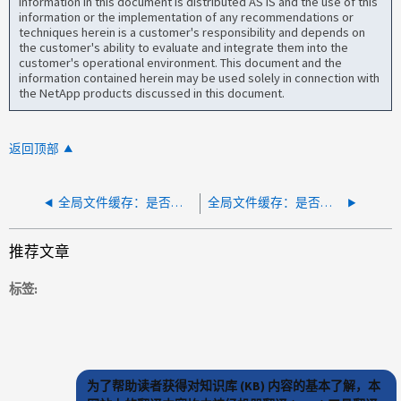
information in this document is distributed AS IS and the use of this
information or the implementation of any recommendations or
techniques herein is a customer's responsibility and depends on
the customer's ability to evaluate and integrate them into the
customer's operational environment. This document and the
information contained herein may be used solely in connection with
the NetApp products discussed in this document.
返回顶部
全局文件缓存：是否可以在GFC核心或边缘上执行原位操作系统升级
全局文件缓存：是否可以从FASTShare$共享中删除具有完全控制权限的Everyone组？
推荐文章
标签
为了帮助读者获得对知识库 (KB) 内容的基本了解，本