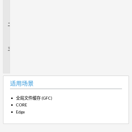
用
场
景
问
题
解
答
追
加
信
息
适用场景
全局文件缓存 (GFC)
CORE
Edge