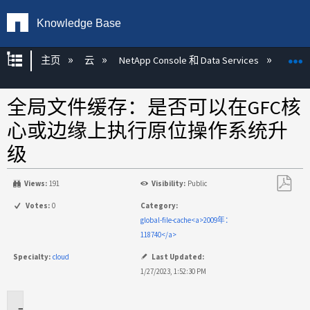
Knowledge Base
扩展/隐缩全局层次
主页
云
NetApp Console 和 Data Services
NetAp
全局文件缓存：是否可以在GFC核
心或边缘上执行原位操作系统升
级
Views:
191
Visibility:
Public
另
Votes:
0
Category:
存
global-file-cache<a>2009年：
为
118740</a>
PDF
Specialty:
cloud
Last Updated:
1/27/2023, 1:52:30 PM
适