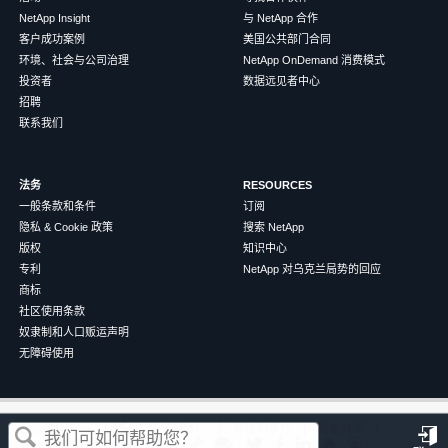
NetApp Insight
与 NetApp 合作
客户成功案例
美国公共部门合同
环境、社会与公司治理
NetApp OnDemand 消费模式
投资者
数据远见者中心
招聘
联系我们
法务
RESOURCES
一般条款和条件
订阅
隐私 & Cookie 政策
搜索 NetApp
版权
知识中心
专利
NetApp 对乌克兰局势的回应
商标
社区使用条款
奴隶制和人口贩运声明
无障碍使用
这篇文章对您有帮助吗？
©
2026
NetApp
中文（简体）
条款和条件
隐私政策
Cookie 政策
Cookie 设置