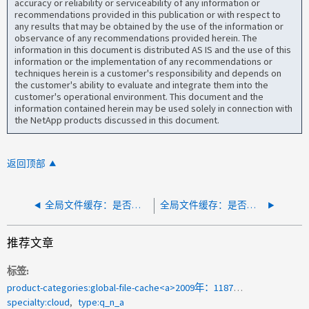
accuracy or reliability or serviceability of any information or
recommendations provided in this publication or with respect to
any results that may be obtained by the use of the information or
observance of any recommendations provided herein. The
information in this document is distributed AS IS and the use of this
information or the implementation of any recommendations or
techniques herein is a customer's responsibility and depends on
the customer's ability to evaluate and integrate them into the
customer's operational environment. This document and the
information contained herein may be used solely in connection with
the NetApp products discussed in this document.
返回顶部
全局文件缓存：是否可以在多个 LMS 服务器之间拆分全局文件缓存边缘许可证
全局文件缓存：是否可以在GFC服务器上禁用回显服务？
推荐文章
标签
product-categories:global-file-cache<a>2009年：118740</a>
specialty:cloud
type:q_n_a