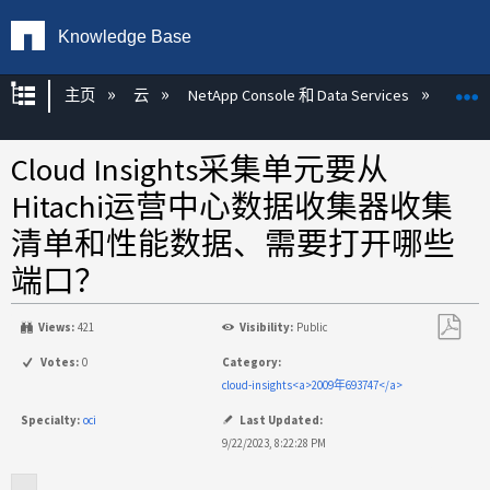
Knowledge Base
扩展/隐缩全局层次
主页
云
NetApp Console 和 Data Services
NetAp
Cloud Insights采集单元要从
Hitachi运营中心数据收集器收集
清单和性能数据、需要打开哪些
端口？
Views:
421
Visibility:
Public
另
Votes:
0
Category:
存
cloud-insights<a>2009年693747</a>
为
Specialty:
oci
Last Updated:
PDF
9/22/2023, 8:22:28 PM