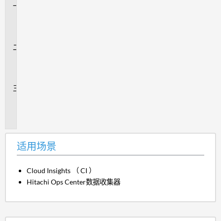
适
用
场
景
问
题
解
答
追
加
信
息
适用场景
Cloud Insights （ CI ）
Hitachi Ops Center数据收集器