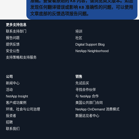
准确。要查看原始的 KB 内容，请浏览英文版本。如您
发现任何翻译错误或影响 KB 准确性的问题，可以使用
文章底部的反馈选项报告问题。
更多支持信息
联系支持部门
培训
报告问题
社区
提供反馈
Digital Support Blog
安全公告
NetApp Neighborhood
支持策略和支持服务
公司
销售
新闻中心
先试后买
活动
寻找合作伙伴
NetApp Insight
与 NetApp 合作
客户成功案例
美国公共部门合同
环境、社会与公司治理
NetApp OnDemand 消费模式
投资者
数据远见者中心
招聘
联系我们