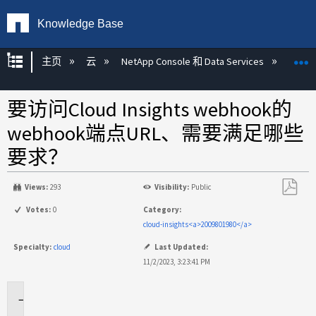
Knowledge Base
扩展/隐缩全局层次
主页
云
NetApp Console 和 Data Services
NetAp
要访问Cloud Insights webhook的
webhook端点URL、需要满足哪些
要求？
Views:
293
Visibility:
Public
另
Votes:
0
Category:
存
cloud-insights<a>2009801980</a>
为
Specialty:
cloud
Last Updated:
PDF
11/2/2023, 3:23:41 PM
适
用