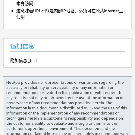
本身访问
这意味着URL不能是内部IP地址、必须可在公共Internet上
使用
追加信息
附加信息 _text
NetApp provides no representations or warranties regarding the
accuracy or reliability or serviceability of any information or
recommendations provided in this publication or with respect to
any results that may be obtained by the use of the information or
observance of any recommendations provided herein. The
information in this document is distributed AS IS and the use of this
information or the implementation of any recommendations or
techniques herein is a customer's responsibility and depends on
the customer's ability to evaluate and integrate them into the
customer's operational environment. This document and the
information contained herein may be used solely in connection with