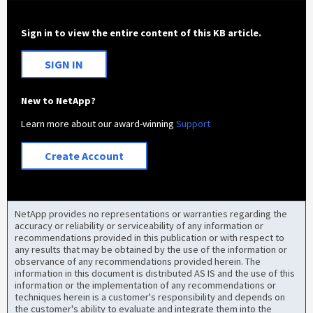
Sign in to view the entire content of this KB article.
SIGN IN
New to NetApp?
Learn more about our award-winning
Support
Create Account
NetApp provides no representations or warranties regarding the
accuracy or reliability or serviceability of any information or
recommendations provided in this publication or with respect to
any results that may be obtained by the use of the information or
observance of any recommendations provided herein. The
information in this document is distributed AS IS and the use of this
information or the implementation of any recommendations or
techniques herein is a customer's responsibility and depends on
the customer's ability to evaluate and integrate them into the