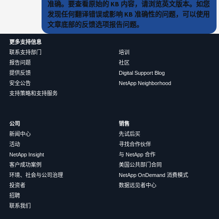
准确。要查看原始的 KB 内容，请浏览英文版本。如您
发现任何翻译错误或影响 KB 准确性的问题，可以使用
文章底部的反馈选项报告问题。
更多支持信息
联系支持部门
培训
报告问题
社区
提供反馈
Digital Support Blog
安全公告
NetApp Neighborhood
支持策略和支持服务
公司
销售
新闻中心
先试后买
活动
寻找合作伙伴
NetApp Insight
与 NetApp 合作
客户成功案例
美国公共部门合同
环境、社会与公司治理
NetApp OnDemand 消费模式
投资者
数据远见者中心
招聘
联系我们