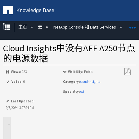
Knowledge Base
扩展/隐缩全局层次
主页
云
NetApp Console 和 Data Services
NetAp
Cloud Insights中没有AFF A250节点
的电源数据
Views:
123
Visibility:
Public
另
Votes:
0
Category:
cloud-insights
存
Specialty:
oci
为
PDF
Last Updated:
9/5/2024, 3:07:24 PM
适
用
场