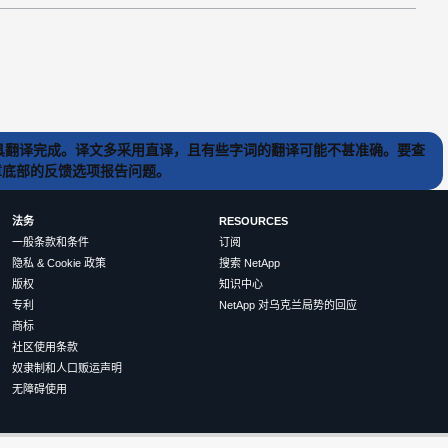
) 工具翻译完成。译文多采用直译，且有些字词的翻译可能不甚准确。要查
文章底部的反馈选项报告问题。
法务
RESOURCES
一般条款和条件
订阅
隐私 & Cookie 政策
搜索 NetApp
版权
知识中心
专利
NetApp 对乌克兰局势的回应
商标
社区使用条款
奴隶制和人口贩运声明
无障碍使用