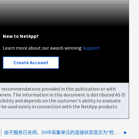
New to NetApp?
Learn more about our award-winning
Support
Create Account
or recommendations provided in this publication or with
rein. The information in this document is distributed AS IS
bility and depends on the customer's ability to evaluate
be used solely in connection with the NetApp products
由于服务已关闭、DII中采集单元的连接状态显示为"检测信号失败"