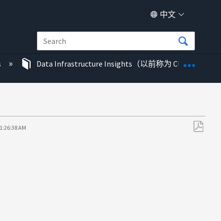
中文
扩展/
s
Data Infrastructure Insights（以前称为 Cloud Insigh
11:26:38 AM
另
存
为
PDF