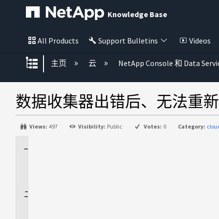
Knowledge Base
All Products
Support Bulletins
Videos
扩展/隐缩全局层次
主页
云
NetApp Console 和 Data Servi
数据收集器出错后、无法重新
Views:
497
Visibility:
Public
Votes:
0
Category:
clou
适
用
场
景
问
题
描