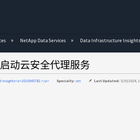
ces
NetApp Data Services
Data Infrastructure Insight
启动云安全代理服务
d-insights<a>2010045782.</a>
Specialty:
om
Last Updated:
5/30/2024, 