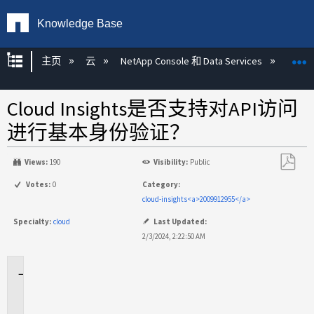
Knowledge Base
扩展/隐缩全局层次
主页
云
NetApp Console 和 Data Services
NetAp
Cloud Insights是否支持对API访问
进行基本身份验证？
Views:
190
Visibility:
Public
另
Votes:
0
Category:
存
cloud-insights<a>2009912955</a>
为
Specialty:
cloud
Last Updated:
PDF
2/3/2024, 2:22:50 AM
适
用
场