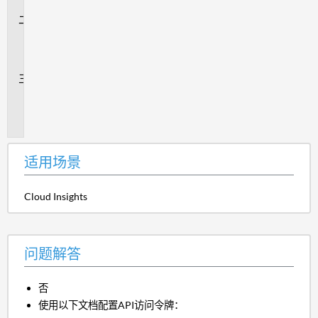
景
问
题
解
答
追
加
信
息
适用场景
Cloud Insights
问题解答
否
使用以下文档配置API访问令牌：