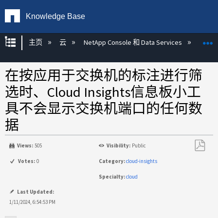
Knowledge Base
扩展/隐缩全局层次
主页
云
NetApp Console 和 Data Services
NetAp
在按应用于交换机的标注进行筛
选时、Cloud Insights信息板小工
具不会显示交换机端口的任何数
据
Views:
505
Visibility:
Public
另
Votes:
0
Category:
cloud-insights
存
Specialty:
cloud
为
PDF
Last Updated:
1/11/2024, 6:54:53 PM