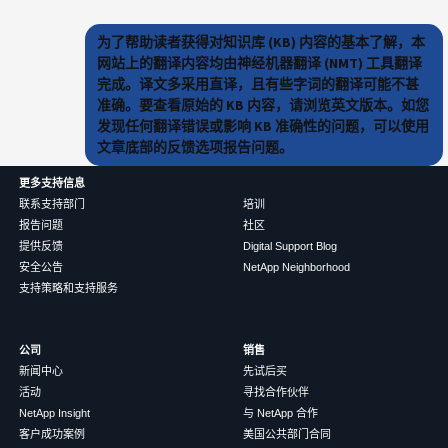
为了帮助读者获得对知识库 (KB) 内容的基本了解，本
网站上的翻译内容均由神经机器翻译 (NMT) 工具翻译
完成。译文多采用直译，且有些字词的翻译可能不甚
准确。要查看原始的 KB 内容，请浏览英文版本。如您
发现任何翻译错误或影响 KB 准确性的问题，可以使用
文章底部的反馈选项报告问题。
更多支持信息
联系支持部门
培训
报告问题
社区
提供反馈
Digital Support Blog
安全公告
NetApp Neighborhood
支持策略和支持服务
公司
销售
新闻中心
先试后买
活动
寻找合作伙伴
NetApp Insight
与 NetApp 合作
客户成功案例
美国公共部门合同