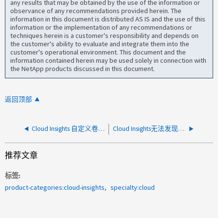
any results that may be obtained by the use of the information or
observance of any recommendations provided herein. The
information in this document is distributed AS IS and the use of this
information or the implementation of any recommendations or
techniques herein is a customer's responsibility and depends on
the customer's ability to evaluate and integrate them into the
customer's operational environment. This document and the
information contained herein may be used solely in connection with
the NetApp products discussed in this document.
返回顶部
Cloud Insights 自定义卷容量报告不会填充所有集群的数据
Cloud Insights无法发现EMC Isilan阵列
推荐文章
标签
product-categories:cloud-insights
specialty:cloud