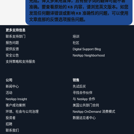
完成。译文多采用直译，且有些字词的翻译可能不甚
准确。要查看原始的 KB 内容，请浏览英文版本。如您
发现任何翻译错误或影响 KB 准确性的问题，可以使用
文章底部的反馈选项报告问题。
更多支持信息
联系支持部门
培训
报告问题
社区
提供反馈
Digital Support Blog
安全公告
NetApp Neighborhood
支持策略和支持服务
公司
销售
新闻中心
先试后买
活动
寻找合作伙伴
NetApp Insight
与 NetApp 合作
客户成功案例
美国公共部门合同
环境、社会与公司治理
NetApp OnDemand 消费模式
投资者
数据远见者中心
招聘
联系我们