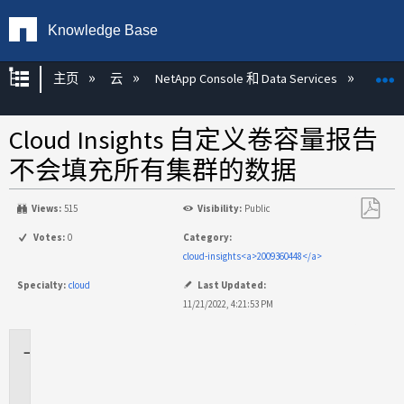
Knowledge Base
扩展/隐缩全局层次
主页
云
NetApp Console 和 Data Services
NetAp
Cloud Insights 自定义卷容量报告
不会填充所有集群的数据
Views:
515
Visibility:
Public
另
Votes:
0
Category:
存
cloud-insights<a>2009360448</a>
为
Specialty:
cloud
Last Updated:
PDF
11/21/2022, 4:21:53 PM
适
用
场