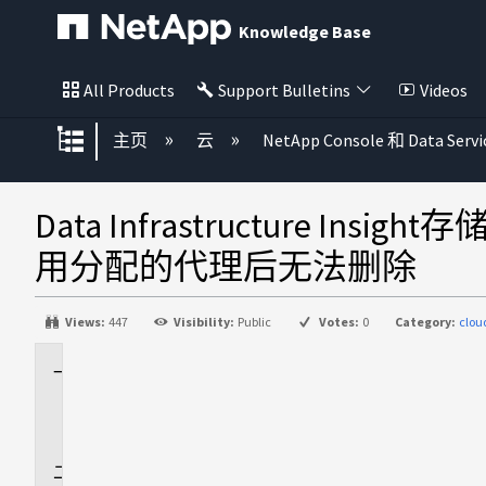
Knowledge Base
All Products
Support Bulletins
Videos
扩展/隐缩全局层次
主页
云
NetApp Console 和 Data Servi
Data Infrastructure I
用分配的代理后无法删除
Views:
447
Visibility:
Public
Votes:
0
Category:
clou
适
用
场
景
问