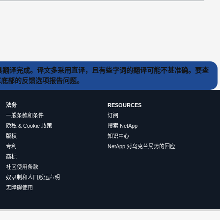
) 工具翻译完成。译文多采用直译，且有些字词的翻译可能不甚准确。要查
文章底部的反馈选项报告问题。
法务
RESOURCES
一般条款和条件
订阅
隐私 & Cookie 政策
搜索 NetApp
版权
知识中心
专利
NetApp 对乌克兰局势的回应
商标
社区使用条款
奴隶制和人口贩运声明
无障碍使用