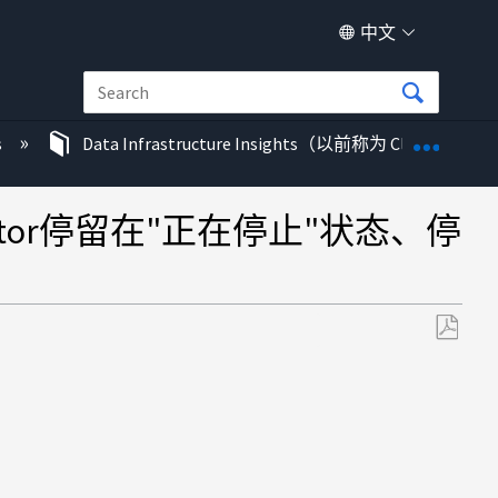
中文
扩展/
s
Data Infrastructure Insights（以前称为 Cloud Insigh
Collector停留在"正在停止"状态、停
另
存
为
PDF