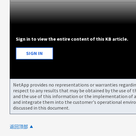
Sign in to view the entire content of this KB article.
SIGN IN
NetApp provides no representations or warranties regarding 
respect to any results that may be obtained by the use of 
and the use of this information or the implementation of a
and integrate them into the customer's operational envir
discussed in this document.
返回顶部