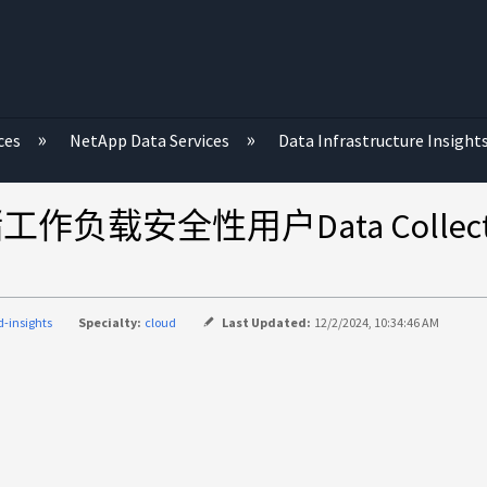
ces
NetApp Data Services
Data Infrastructure Insight
nsight存储工作负载安全性用户Data 
d-insights
Specialty:
cloud
Last Updated:
12/2/2024, 10:34:46 AM