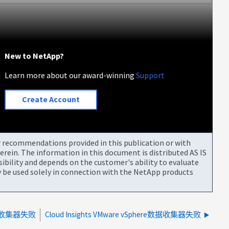
New to NetApp?
Learn more about our award-winning
Support
Create Account
or recommendations provided in this publication or with
rein. The information in this document is distributed AS IS
bility and depends on the customer's ability to evaluate
be used solely in connection with the NetApp products
 数据收集器失败
Cloud Insights VMware vSphere数据收集器失败