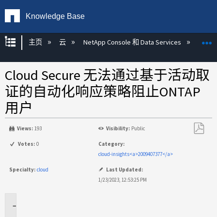
Knowledge Base
扩展/隐缩全局层次
主页
云
NetApp Console 和 Data Services
NetAp
Cloud Secure 无法通过基于活动取
证的自动化响应策略阻止ONTAP
用户
Views:
193
Visibility:
Public
另
Votes:
0
Category:
存
cloud-insights<a>2009407377</a>
为
Specialty:
cloud
Last Updated:
PDF
1/23/2023, 12:53:25 PM
适
用