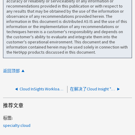
accuracy or reliability or serviceability of any information or
recommendations provided in this publication or with respect to
any results that may be obtained by the use of the information or
observance of any recommendations provided herein. The
information in this document is distributed AS IS and the use of this
information or the implementation of any recommendations or
techniques herein is a customer's responsibility and depends on
the customer's ability to evaluate and integrate them into the
customer's operational environment. This document and the
information contained herein may be used solely in connection with
the NetApp products discussed in this document.
返回顶部
Cloud InSights Workload Security 代理状态显示从后端升级后未连接
在解决了Cloud Insight "API访问令牌即将过期"警报之后、此警报将显示为"活动"
推荐文章
标签
specialty:cloud