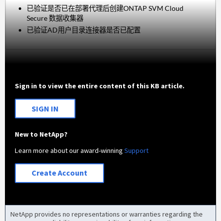
已验证是否
已在部署代理后创建
ONTAP SVM
Cloud
Secure 数据收集器
已验证AD用户目录连接器是否已配置
Sign in to view the entire content of this KB article.
SIGN IN
New to NetApp?
Learn more about our award-winning
Support
Create Account
NetApp provides no representations or warranties regarding the