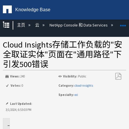
Knowledge Base
扩展/隐缩全局层次
主页
云
NetApp Console 和 Data Services
NetAp
Cloud Insights存储工作负载的"安
全取证实体"页面在"通用路径"下
引发500错误
Views:
240
Visibility:
Public
另
Votes:
0
Category:
cloud-insights
存
Specialty:
oci
为
PDF
Last Updated:
3/1/2024, 6:53:03 PM
适