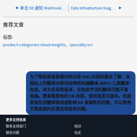
单击 DII 通知 Webhook 上的测试 Webhook 返回 HTTP 400 Bad Request
Data Infrastructure Insights 工作负载安全取证 CSV 导出仅包含前 10,000 个条目
推荐文章
标签
product-categories:cloud-insights
specialty:oci
为了帮助读者获得对知识库 (KB) 内容的基本了解，本
网站上的翻译内容均由神经机器翻译 (NMT) 工具翻译
完成。译文多采用直译，且有些字词的翻译可能不甚
准确。要查看原始的 KB 内容，请浏览英文版本。如您
发现任何翻译错误或影响 KB 准确性的问题，可以使用
文章底部的反馈选项报告问题。
更多支持信息
联系支持部门
培训
报告问题
社区