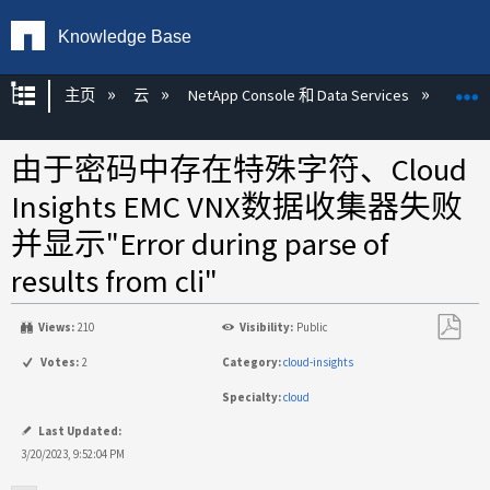
Knowledge Base
扩展/隐缩全局层次
主页
云
NetApp Console 和 Data Services
NetAp
由于密码中存在特殊字符、Cloud
Insights EMC VNX数据收集器失败
并显示"Error during parse of
results from cli"
Views:
210
Visibility:
Public
另
Votes:
2
Category:
cloud-insights
存
Specialty:
cloud
为
PDF
Last Updated:
3/20/2023, 9:52:04 PM