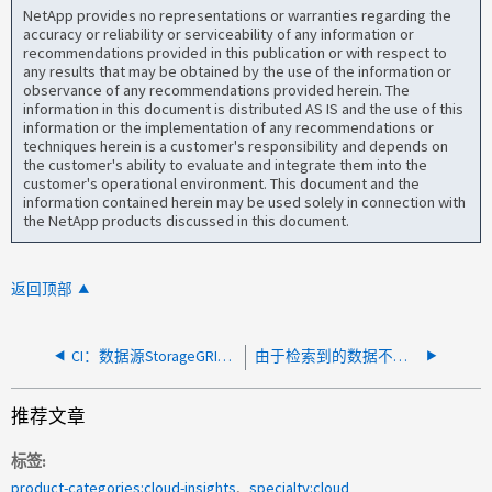
NetApp provides no representations or warranties regarding the
accuracy or reliability or serviceability of any information or
recommendations provided in this publication or with respect to
any results that may be obtained by the use of the information or
observance of any recommendations provided herein. The
information in this document is distributed AS IS and the use of this
information or the implementation of any recommendations or
techniques herein is a customer's responsibility and depends on
the customer's ability to evaluate and integrate them into the
customer's operational environment. This document and the
information contained herein may be used solely in connection with
the NetApp products discussed in this document.
返回顶部
CI：数据源StorageGRID SSO身份验证失败
由于检索到的数据不一致、CI Hyper-V数据收集器轮询失败
推荐文章
标签
product-categories:cloud-insights
specialty:cloud