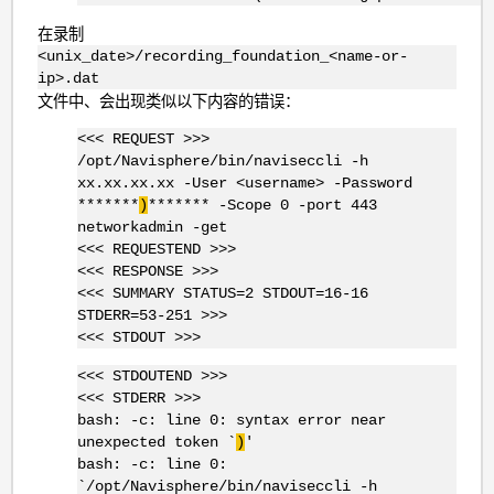
在录制
<unix_date>/recording_foundation_<name-or-
ip>.dat
文件中、会出现类似以下内容的错误：
<<< REQUEST >>>
/opt/Navisphere/bin/naviseccli -h
xx.xx.xx.xx -User <username> -Password
*******
)
******* -Scope 0 -port 443
networkadmin -get
<<< REQUESTEND >>>
<<< RESPONSE >>>
<<< SUMMARY STATUS=2 STDOUT=16-16
STDERR=53-251 >>>
<<< STDOUT >>>
<<< STDOUTEND >>>
<<< STDERR >>>
bash: -c: line 0: syntax error near
unexpected token `
)
'
bash: -c: line 0:
`/opt/Navisphere/bin/naviseccli -h