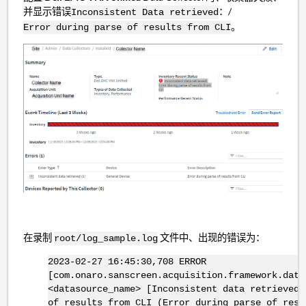
并显示错误
：/
Inconsistent Data retrieved
。
Error during parse of results from CLI
在录制
文件中、出现的错误为：
root/log_sample.log
2023-02-27 16:45:30,708 ERROR
[com.onaro.sanscreen.acquisition.framework.data
<datasource_name> [Inconsistent data retrieved]
of results from CLI (Error during parse of resu