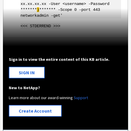
xx.xx.xx.xx -User <username> -Password
*******
)
******* -Scope 0 -port 443
networkadmin -get'
<<< STDERREND >>>
Sign in to view the entire content of this KB article.
SIGN IN
New to NetApp?
Learn more about our award-winning
Support
Create Account