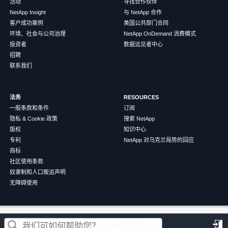
活动
寻找合作伙伴
NetApp Insight
与 NetApp 合作
客户成功案例
美国公共部门合同
环境、社会与公司治理
NetApp OnDemand 消费模式
投资者
数据远见者中心
招聘
联系我们
法务
RESOURCES
一般条款和条件
订阅
隐私 & Cookie 政策
搜索 NetApp
版权
知识中心
专利
NetApp 对乌克兰局势的回应
商标
社区使用条款
奴隶制和人口贩运声明
无障碍使用
这篇文章对您有帮助吗？
©
2026
NetApp
中文（简体）
条款和条件
隐私政策