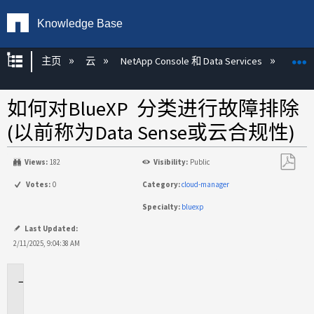
Knowledge Base
扩展/隐缩全局层次
主页
云
NetApp Console 和 Data Services
NetAp
如何对BlueXP 分类进行故障排除
(以前称为Data Sense或云合规性)
Views:
182
Visibility:
Public
另
Votes:
0
Category:
cloud-manager
存
Specialty:
bluexp
为
PDF
Last Updated:
2/11/2025, 9:04:38 AM
适
用
场