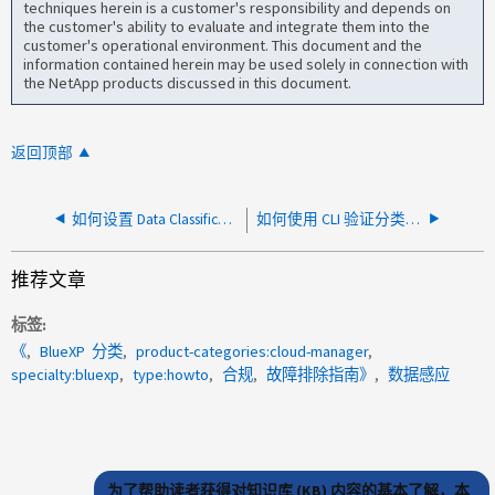
techniques herein is a customer's responsibility and depends on
the customer's ability to evaluate and integrate them into the
customer's operational environment. This document and the
information contained herein may be used solely in connection with
the NetApp products discussed in this document.
返回顶部
如何设置 Data Classification VM 以使用 Kerberos
如何使用 CLI 验证分类版本
推荐文章
标签
《
BlueXP 分类
product-categories:cloud-manager
specialty:bluexp
type:howto
合规
故障排除指南》
数据感应
为了帮助读者获得对知识库 (KB) 内容的基本了解，本