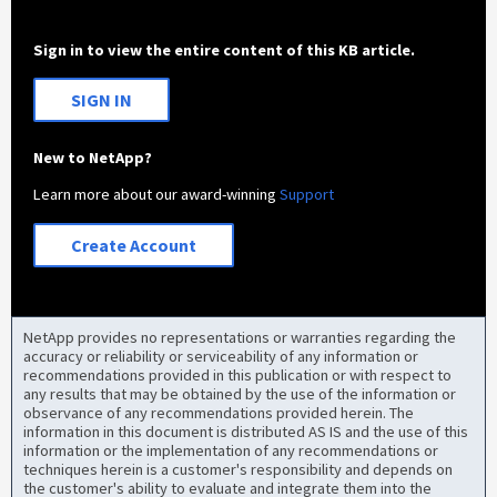
Sign in to view the entire content of this KB article.
SIGN IN
New to NetApp?
Learn more about our award-winning
Support
Create Account
NetApp provides no representations or warranties regarding the
accuracy or reliability or serviceability of any information or
recommendations provided in this publication or with respect to
any results that may be obtained by the use of the information or
observance of any recommendations provided herein. The
information in this document is distributed AS IS and the use of this
information or the implementation of any recommendations or
techniques herein is a customer's responsibility and depends on
the customer's ability to evaluate and integrate them into the