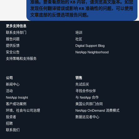
准确。要查看原始的 KB 内容，请浏览英文版本。如您
发现任何翻译错误或影响 KB 准确性的问题，可以使用
文章底部的反馈选项报告问题。
更多支持信息
联系支持部门
培训
报告问题
社区
提供反馈
Digital Support Blog
安全公告
NetApp Neighborhood
支持策略和支持服务
公司
销售
新闻中心
先试后买
活动
寻找合作伙伴
NetApp Insight
与 NetApp 合作
客户成功案例
美国公共部门合同
环境、社会与公司治理
NetApp OnDemand 消费模式
投资者
数据远见者中心
招聘
联系我们