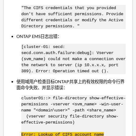
"The CIFS credentials that you provided
don't have sufficient permissions. Provide
different credentials or modify the Active
Directory permissions. "
ONTAP EMS日志出错：
[cluster-01: secd:
secd.conn.auth.failure:debug]: Vserver
(svm_name) could not make a connection over
the network to server (ip 10.x.x.x, port
389). Error: Operation timed out ().
使用域用户检查目标ONTAP共享上的有效权限的命令行界
面命令失败、并显示错误：
cluster01::> file-directory show-effective-
permissions -vserver <svm_name> -win-user-
name "<domain\user>" -path <share_name>
(vserver security file-directory show-
effective-permissions)
Error: Lookup of CIFS account name