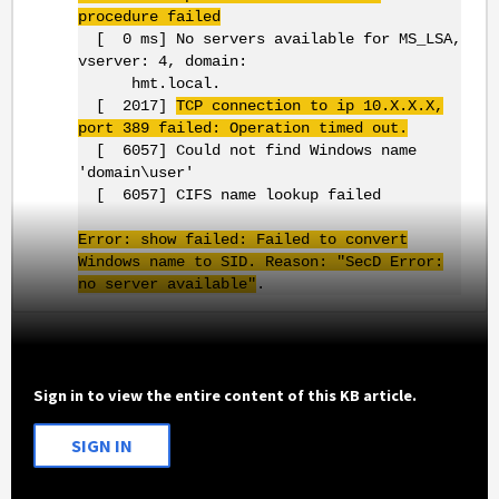
procedure failed
[ 0 ms] No servers available for MS_LSA,
vserver: 4, domain:
hmt.local.
[ 2017]
TCP connection to ip 10.X.X.X,
port 389 failed: Operation timed out.
[ 6057] Could not find Windows name
'domain\user'
[ 6057] CIFS name lookup failed
Error: show failed: Failed to convert
Windows name to SID. Reason: "SecD Error:
no server available"
.
Sign in to view the entire content of this KB article.
SIGN IN