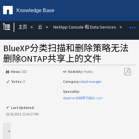
Knowledge Base
扩展/隐缩全局层次
主页
云
NetApp Console 和 Data Services
NetAp
BlueXP分类扫描和删除策略无法
删除ONTAP共享上的文件
Views:
102
Visibility:
Public
另
Votes:
0
Category:
cloud-manager
存
Specialty:
为
cloud<a>2009年753821.</a>
PDF
Last Updated:
10/31/2023, 12:24:27 PM
适
用