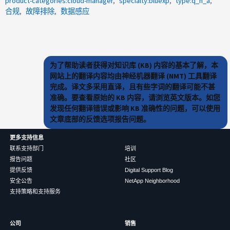
product-categories:cloud-manager
specialty:bluexp
type:q_n_a
合规
故障排除
数据感应
为了帮助读者获得对知识库 (KB) 内容的基本了解，本
网站上的翻译内容均由神经机器翻译 (NMT) 工具翻译
完成。译文多采用直译，且有些字词的翻译可能不甚
准确。要查看原始的 KB 内容，请浏览英文版本。如您
发现任何翻译错误或影响 KB 准确性的问题，可以使用
文章底部的反馈选项报告问题。
更多支持信息
联系支持部门
培训
报告问题
社区
提供反馈
Digital Support Blog
安全公告
NetApp Neighborhood
支持策略和支持服务
公司
销售