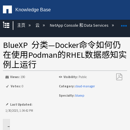
Knowledge Base
扩展/隐缩全局层次
主页
云
NetApp Console 和 Data Services
NetAp
BlueXP 分类—Docker命令如何仍
在使用Podman的RHEL数据感知实
例上运行
Views:
190
Visibility:
Public
另
Votes:
0
Category:
cloud-manager
存
Specialty:
bluexp
为
PDF
Last Updated:
1/30/2025, 1:34:42 PM
适