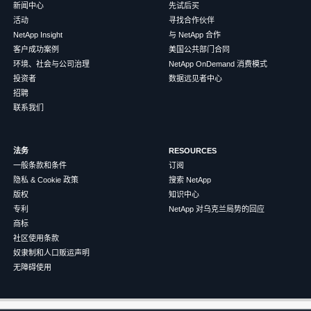
新闻中心
先试后买
活动
寻找合作伙伴
NetApp Insight
与 NetApp 合作
客户成功案例
美国公共部门合同
环境、社会与公司治理
NetApp OnDemand 消费模式
投资者
数据远见者中心
招聘
联系我们
法务
RESOURCES
一般条款和条件
订阅
隐私 & Cookie 政策
搜索 NetApp
版权
知识中心
专利
NetApp 对乌克兰局势的回应
商标
社区使用条款
奴隶制和人口贩运声明
无障碍使用