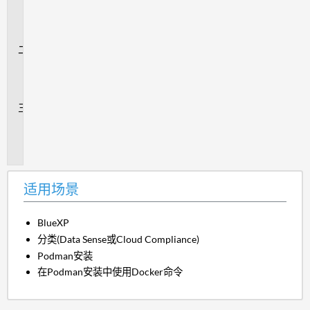
用
场
景
问
题
解
答
追
加
信
息
适用场景
BlueXP
分类(Data Sense或Cloud Compliance)
Podman安装
在Podman安装中使用Docker命令