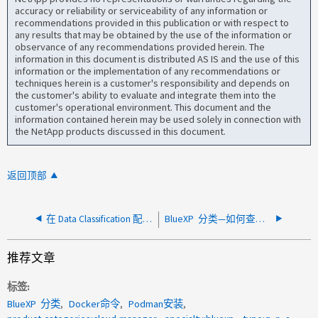
accuracy or reliability or serviceability of any information or
recommendations provided in this publication or with respect to
any results that may be obtained by the use of the information or
observance of any recommendations provided herein. The
information in this document is distributed AS IS and the use of this
information or the implementation of any recommendations or
techniques herein is a customer's responsibility and depends on
the customer's ability to evaluate and integrate them into the
customer's operational environment. This document and the
information contained herein may be used solely in connection with
the NetApp products discussed in this document.
返回顶部
在 Data Classification 配置中看不到 Azure NetApp Files
BlueXP 分类—如何查找共享路径是否已挂载到数据感知实例上
推荐文章
标签
BlueXP 分类
Docker命令
Podman安装