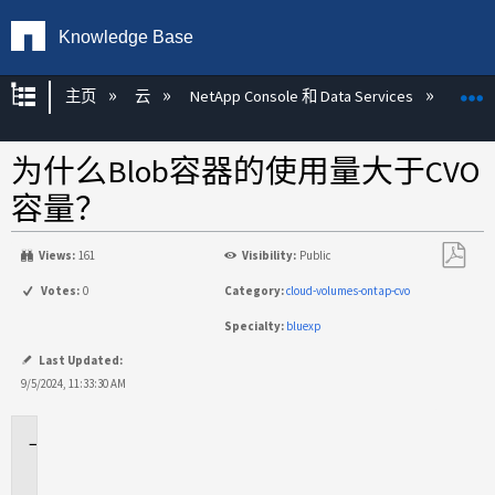
Knowledge Base
扩展/隐缩全局层次
主页
云
NetApp Console 和 Data Services
NetAp
为什么Blob容器的使用量大于CVO
容量？
Views:
161
Visibility:
Public
另
Votes:
0
Category:
cloud-volumes-ontap-cvo
存
Specialty:
bluexp
为
PDF
Last Updated:
9/5/2024, 11:33:30 AM
适
用
场