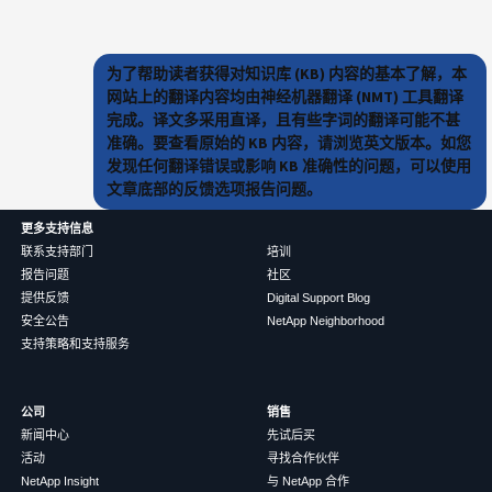
为了帮助读者获得对知识库 (KB) 内容的基本了解，本
网站上的翻译内容均由神经机器翻译 (NMT) 工具翻译
完成。译文多采用直译，且有些字词的翻译可能不甚
准确。要查看原始的 KB 内容，请浏览英文版本。如您
发现任何翻译错误或影响 KB 准确性的问题，可以使用
文章底部的反馈选项报告问题。
更多支持信息
联系支持部门
培训
报告问题
社区
提供反馈
Digital Support Blog
安全公告
NetApp Neighborhood
支持策略和支持服务
公司
销售
新闻中心
先试后买
活动
寻找合作伙伴
NetApp Insight
与 NetApp 合作