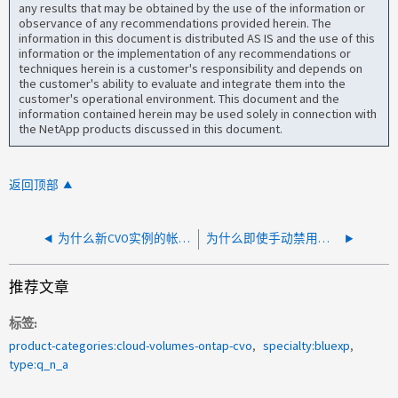
any results that may be obtained by the use of the information or
observance of any recommendations provided herein. The
information in this document is distributed AS IS and the use of this
information or the implementation of any recommendations or
techniques herein is a customer's responsibility and depends on
the customer's ability to evaluate and integrate them into the
customer's operational environment. This document and the
information contained herein may be used solely in connection with
the NetApp products discussed in this document.
返回顶部
为什么新CVO实例的帐户安全类型选项会灰显？
为什么即使手动禁用重复数据删除后也会启用？
推荐文章
标签
product-categories:cloud-volumes-ontap-cvo
specialty:bluexp
type:q_n_a