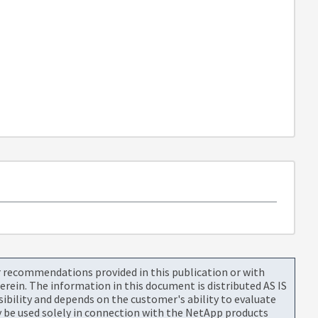
or recommendations provided in this publication or with
rein. The information in this document is distributed AS IS
bility and depends on the customer's ability to evaluate
be used solely in connection with the NetApp products