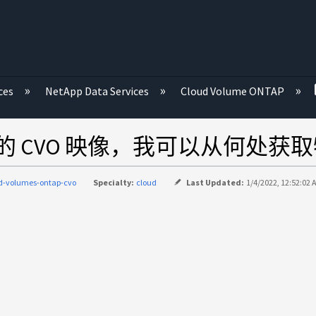
ces
NetApp Data Services
Cloud Volume ONTAP
有所需的 CVO 映像，我可以从何处获
d-volumes-ontap-cvo
Specialty:
cloud
Last Updated:
1/4/2022, 12:52:02