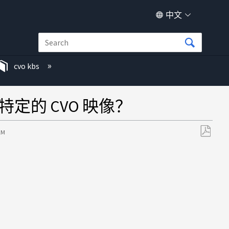
中文
cvo kbs
取特定的 CVO 映像？
 AM
另
存
为
PDF