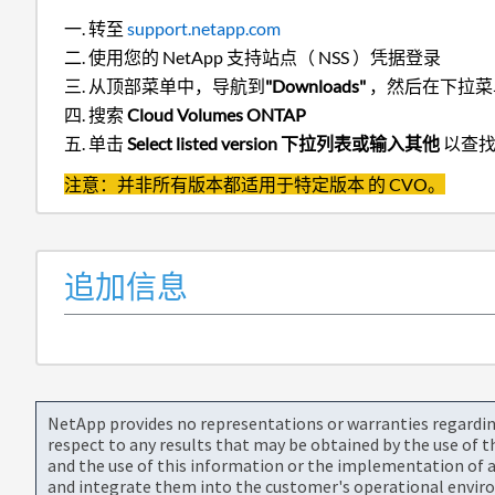
转至
support.netapp.com
使用您的 NetApp 支持站点（ NSS ）凭据登录
从顶部菜单中，导航到
"Downloads"
，然后在下拉菜
搜索
Cloud Volumes ONTAP
单击
Select listed version 下拉列表或输入其他
以查找
注意：并非所有版本都适用于特定版本
的 CVO
。
追加信息
NetApp provides no representations or warranties regarding 
respect to any results that may be obtained by the use of 
and the use of this information or the implementation of a
and integrate them into the customer's operational envir