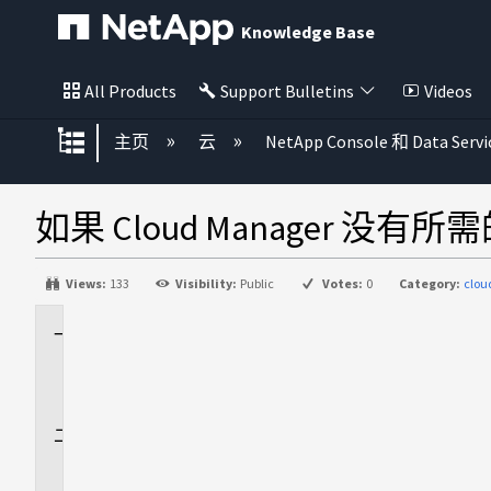
Knowledge Base
All Products
Support Bulletins
Videos
扩展/隐缩全局层次
主页
云
NetApp Console 和 Data Servi
如果 Cloud Manager 没
Views:
133
Visibility:
Public
Votes:
0
Category:
clou
适
用
场
景
问
题
解