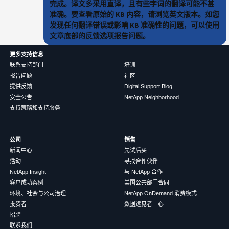
完成。译文多采用直译，且有些字词的翻译可能不甚
准确。要查看原始的 KB 内容，请浏览英文版本。如您
发现任何翻译错误或影响 KB 准确性的问题，可以使用
文章底部的反馈选项报告问题。
更多支持信息
联系支持部门
培训
报告问题
社区
提供反馈
Digital Support Blog
安全公告
NetApp Neighborhood
支持策略和支持服务
公司
销售
新闻中心
先试后买
活动
寻找合作伙伴
NetApp Insight
与 NetApp 合作
客户成功案例
美国公共部门合同
环境、社会与公司治理
NetApp OnDemand 消费模式
投资者
数据远见者中心
招聘
联系我们