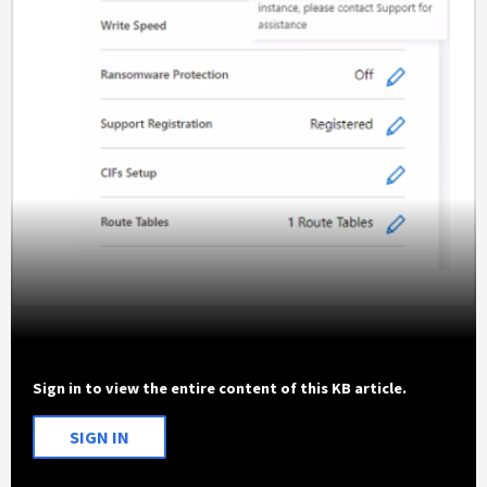
Sign in to view the entire content of this KB article.
SIGN IN