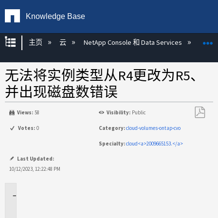
Knowledge Base
扩展/隐缩全局层次
主页
云
NetApp Console 和 Data Services
NetAp
无法将实例类型从R4更改为R5、
并出现磁盘数错误
Views:
58
Visibility:
Public
另
Votes:
0
Category:
cloud-volumes-ontap-cvo
存
Specialty:
cloud<a>2009665153.</a>
为
PDF
Last Updated:
10/12/2023, 12:22:48 PM
适
用
场