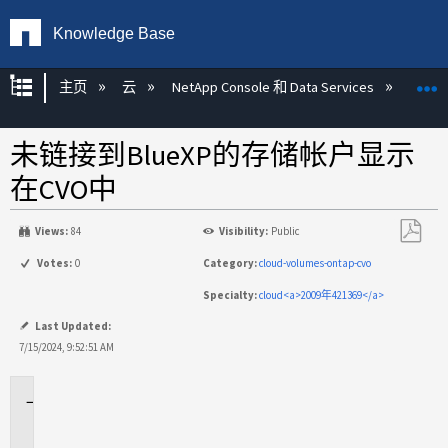
Knowledge Base
扩展/隐缩全局层次
主页
云
NetApp Console 和 Data Services
NetAp
未链接到BlueXP的存储帐户显示
在CVO中
Views:
84
Visibility:
Public
另
Votes:
0
Category:
cloud-volumes-ontap-cvo
存
Specialty:
cloud<a>2009年421369</a>
为
PDF
Last Updated:
7/15/2024, 9:52:51 AM
适
用
场