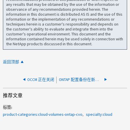
any results that may be obtained by the use of the information or
observance of any recommendations provided herein. The
information in this document is distributed AS IS and the use of this
information or the implementation of any recommendations or
techniques herein is a customer's responsibility and depends on
the customer's ability to evaluate and integrate them into the
customer's operational environment. This document and the
information contained herein may be used solely in connection with
the NetApp products discussed in this document.
返回顶部
OCCM 正在关闭
ONTAP 配置备份在新的 CVO 部署上失败
推荐文章
标签
product-categories:cloud-volumes-ontap-cvo
specialty:cloud