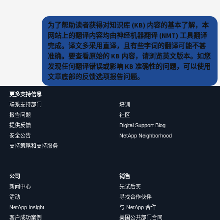
为了帮助读者获得对知识库 (KB) 内容的基本了解，本
网站上的翻译内容均由神经机器翻译 (NMT) 工具翻译
完成。译文多采用直译，且有些字词的翻译可能不甚
准确。要查看原始的 KB 内容，请浏览英文版本。如您
发现任何翻译错误或影响 KB 准确性的问题，可以使用
文章底部的反馈选项报告问题。
更多支持信息
联系支持部门
培训
报告问题
社区
提供反馈
Digital Support Blog
安全公告
NetApp Neighborhood
支持策略和支持服务
公司
销售
新闻中心
先试后买
活动
寻找合作伙伴
NetApp Insight
与 NetApp 合作
客户成功案例
美国公共部门合同