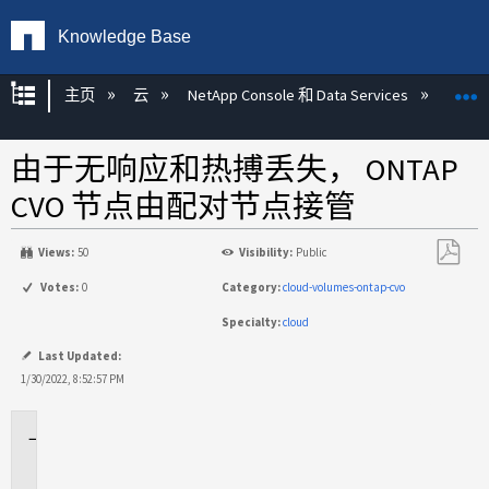
Knowledge Base
扩展/隐缩全局层次
主页
云
NetApp Console 和 Data Services
NetAp
由于无响应和热搏丢失， ONTAP
CVO 节点由配对节点接管
Views:
50
Visibility:
Public
另
Votes:
0
Category:
cloud-volumes-ontap-cvo
存
Specialty:
cloud
为
PDF
Last Updated:
1/30/2022, 8:52:57 PM
适
用
场