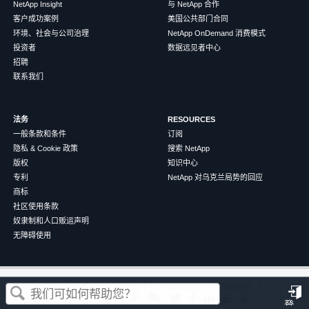
NetApp Insight
与 NetApp 合作
客户成功案例
美国公共部门合同
环境、社会与公司治理
NetApp OnDemand 消费模式
投资者
数据远见者中心
招聘
联系我们
法务
RESOURCES
一般条款和条件
订阅
隐私 & Cookie 政策
搜索 NetApp
版权
知识中心
专利
NetApp 对乌克兰局势的回应
商标
社区使用条款
奴隶制和人口贩运声明
无障碍使用
这篇文章对您有帮助吗？
©
2026
NetApp
中文（简体）
条款和条件
隐私政策
Cookie 政策
Cookie 设置
登