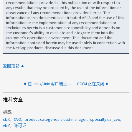
recommendations provided in this publication or with respect to
any results that may be obtained by the use of the information or
observance of any recommendations provided herein. The
information in this document is distributed AS IS and the use of this
information or the implementation of any recommendations or
techniques herein is a customer's responsibility and depends on
the customer's ability to evaluate and integrate them into the
customer's operational environment. This document and the
information contained herein may be used solely in connection with
the NetApp products discussed in this document.
返回顶部
在 Linux/Unix 客户端上挂载 CIFS 共享失败，并显示 "permission denied" 错误
OCCM 正在关闭
推荐文章
标签
cb:0
CVO
product-categories:cloud-manager
specialty:ds_cvo
vb:0
许可证