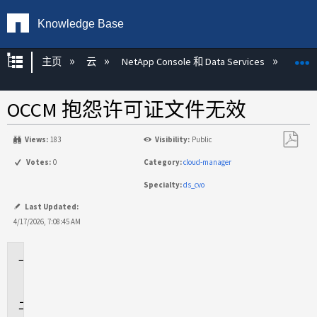
Knowledge Base
扩展/隐缩全局层次
主页
云
NetApp Console 和 Data Services
NetAp
OCCM 抱怨许可证文件无效
Views:
183
Visibility:
Public
另
Votes:
0
Category:
cloud-manager
存
Specialty:
ds_cvo
为
PDF
Last Updated:
4/17/2026, 7:08:45 AM
适
用
于
问