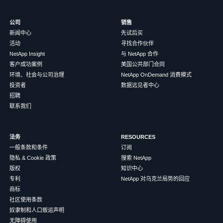
公司
销售
新闻中心
先试后买
活动
寻找合作伙伴
NetApp Insight
与 NetApp 合作
客户成功案例
美国公共部门合同
环境、社会与公司治理
NetApp OnDemand 消费模式
投资者
数据远见者中心
招聘
联系我们
法务
RESOURCES
一般条款和条件
订阅
隐私 & Cookie 政策
搜索 NetApp
版权
知识中心
专利
NetApp 对乌克兰局势的回应
商标
社区使用条款
奴隶制和人口贩运声明
无障碍使用