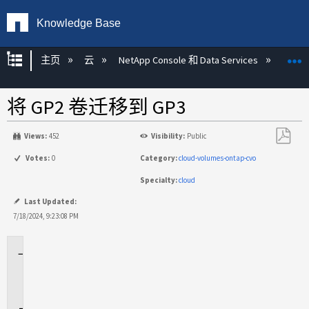
Knowledge Base
扩展/隐缩全局层次
主页
云
NetApp Console 和 Data Services
NetAp
将 GP2 卷迁移到 GP3
Views:
452
Visibility:
Public
另
Votes:
0
Category:
cloud-volumes-ontap-cvo
存
Specialty:
cloud
为
PDF
Last Updated:
7/18/2024, 9:23:08 PM
适
用
场
景