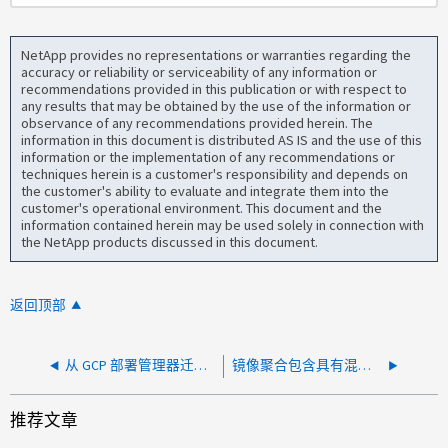
NetApp provides no representations or warranties regarding the
accuracy or reliability or serviceability of any information or
recommendations provided in this publication or with respect to
any results that may be obtained by the use of the information or
observance of any recommendations provided herein. The
information in this document is distributed AS IS and the use of this
information or the implementation of any recommendations or
techniques herein is a customer's responsibility and depends on
the customer's ability to evaluate and integrate them into the
customer's operational environment. This document and the
information contained herein may be used solely in connection with
the NetApp products discussed in this document.
返回顶部
从 GCP 部署管理器迁移到 Infrastructure Manager 失败
镜像聚合包含具有混合池磁盘的丛
推荐文章