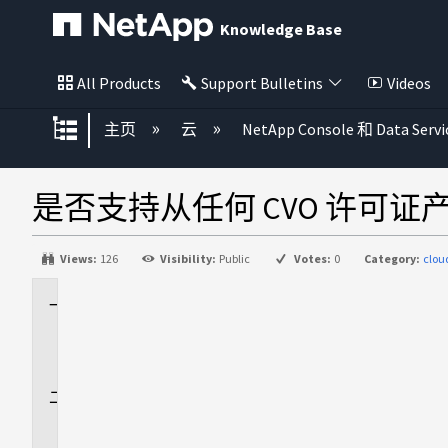
Knowledge Base
All Products
Support Bulletins
Videos
扩展/隐缩全局层次
主页
云
NetApp Console 和 Data Servi
是否支持从任何 CVO 许可证产
Views:
126
Visibility:
Public
Votes:
0
Category:
clou
适
用
场
景
问
题
解