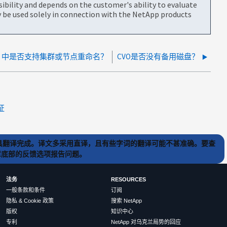
bility and depends on the customer's ability to evaluate
be used solely in connection with the NetApp products
O 中是否支持集群或节点重命名？
CVO是否没有备用磁盘？
证
) 工具翻译完成。译文多采用直译，且有些字词的翻译可能不甚准确。要查
文章底部的反馈选项报告问题。
法务
RESOURCES
一般条款和条件
订阅
隐私 & Cookie 政策
搜索 NetApp
版权
知识中心
专利
NetApp 对乌克兰局势的回应