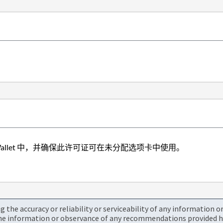
l Wallet 中，并确保此许可证可在未分配选项卡中使用。
the accuracy or reliability or serviceability of any information 
the information or observance of any recommendations provided he