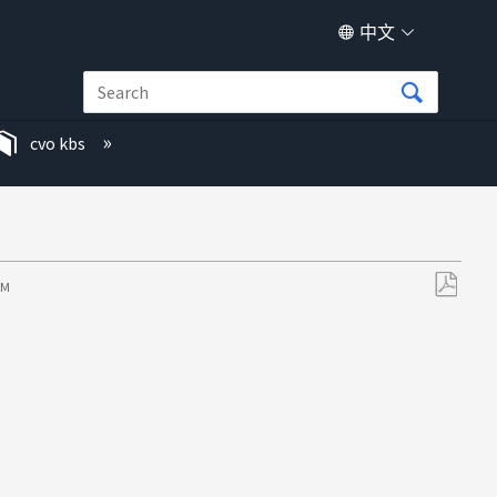
中文
cvo kbs
PM
另
存
为
PDF