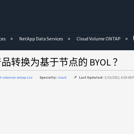
ces
NetApp Data Services
Cloud Volume ONTAP
品转换为基于节点的 BYOL ？
d-volumes-ontap-cvo
Specialty:
cloud
Last Updated:
3/15/2022, 6:03:06 