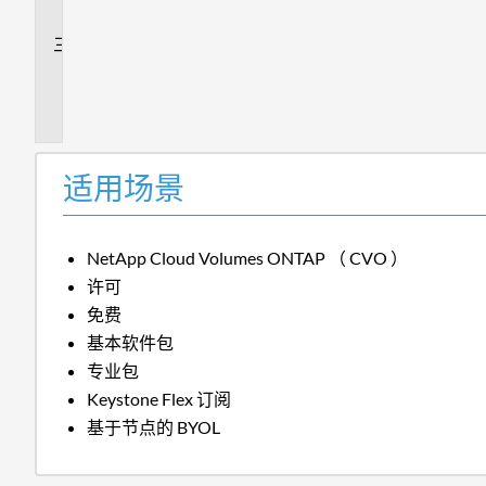
答
追
加
信
息
适用场景
NetApp Cloud Volumes ONTAP （ CVO ）
许可
免费
基本软件包
专业包
Keystone Flex 订阅
基于节点的 BYOL