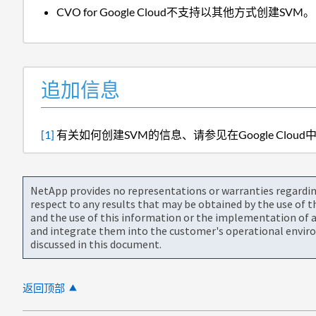
CVO for Google Cloud不支持以其他方式创建SVM。
追加信息
[1]
有关如何创建SVM的信息、请参见在Google Cloud中为Cl
NetApp provides no representations or warranties regarding 
respect to any results that may be obtained by the use of 
and the use of this information or the implementation of a
and integrate them into the customer's operational envir
discussed in this document.
返回顶部