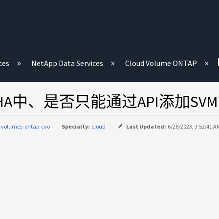
ces
NetApp Data Services
Cloud Volume ONTAP
VO HA中、是否只能通过API添加SV
-volumes-ontap-cvo
Specialty:
cloud
Last Updated:
6/26/2023, 3:52:41 A