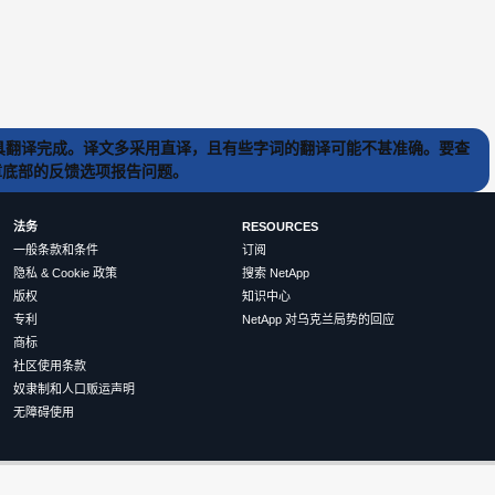
) 工具翻译完成。译文多采用直译，且有些字词的翻译可能不甚准确。要查
文章底部的反馈选项报告问题。
法务
RESOURCES
一般条款和条件
订阅
隐私 & Cookie 政策
搜索 NetApp
版权
知识中心
专利
NetApp 对乌克兰局势的回应
商标
社区使用条款
奴隶制和人口贩运声明
无障碍使用