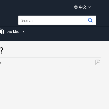
中文
cvo kbs
M？
M
另
存
为
PDF