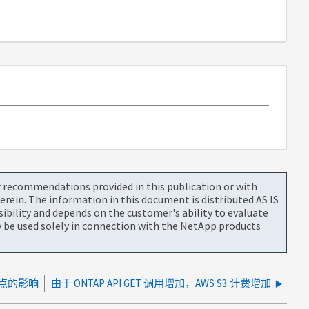
or recommendations provided in this publication or with
rein. The information in this document is distributed AS IS
bility and depends on the customer's ability to evaluate
be used solely in connection with the NetApp products
 节点的影响
由于 ONTAP API GET 调用增加，AWS S3 计费增加