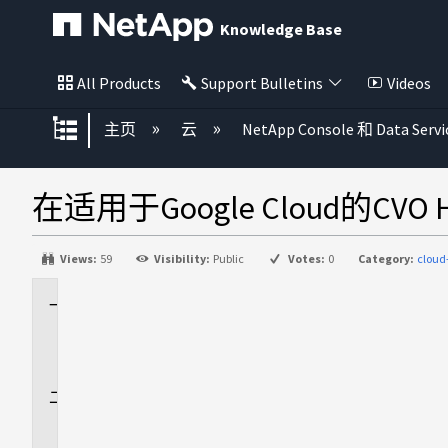
Knowledge Base
All Products
Support Bulletins
Videos
扩展/隐缩全局层次
主页
云
NetApp Console 和 Data Servi
在适用于Google Cloud的C
Views:
59
Visibility:
Public
Votes:
0
Category:
cloud
适
用
场
景
问
题
解