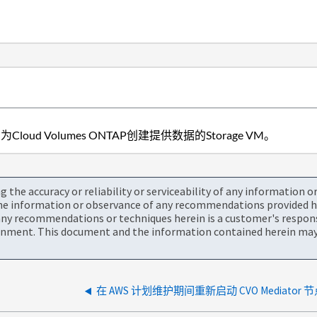
oud Volumes ONTAP创建提供数据的Storage VM。
the accuracy or reliability or serviceability of any information 
the information or observance of any recommendations provided he
ny recommendations or techniques herein is a customer's responsi
onment. This document and the information contained herein may 
在 AWS 计划维护期间重新启动 CVO Mediator