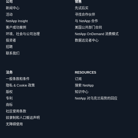
公司
销售
新闻中心
先试后买
活动
寻找合作伙伴
NetApp Insight
与 NetApp 合作
客户成功案例
美国公共部门合同
环境、社会与公司治理
NetApp OnDemand 消费模式
投资者
数据远见者中心
招聘
联系我们
法务
RESOURCES
一般条款和条件
订阅
隐私 & Cookie 政策
搜索 NetApp
版权
知识中心
专利
NetApp 对乌克兰局势的回应
商标
社区使用条款
奴隶制和人口贩运声明
无障碍使用