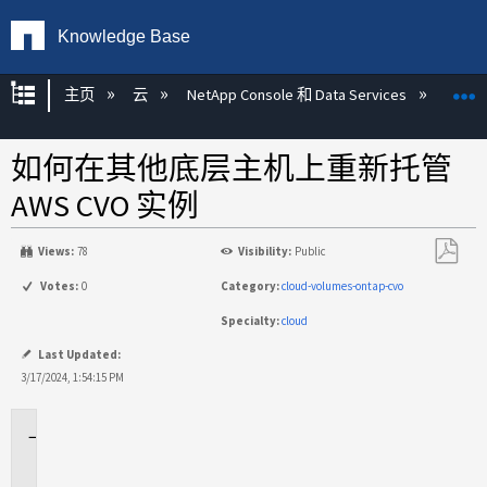
Knowledge Base
扩展/隐缩全局层次
主页
云
NetApp Console 和 Data Services
NetAp
如何在其他底层主机上重新托管
AWS CVO 实例
Views:
78
Visibility:
Public
另
Votes:
0
Category:
cloud-volumes-ontap-cvo
存
Specialty:
cloud
为
PDF
Last Updated:
3/17/2024, 1:54:15 PM
适
用
场