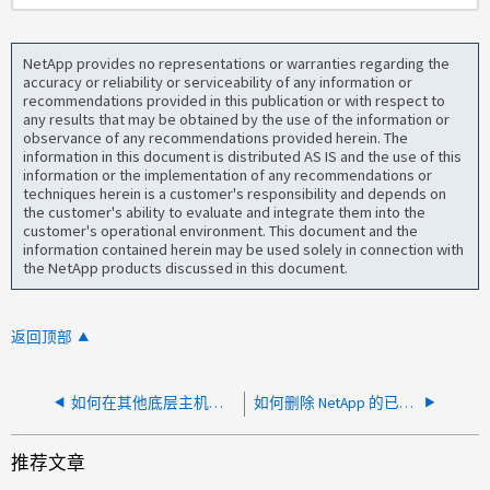
NetApp provides no representations or warranties regarding the
accuracy or reliability or serviceability of any information or
recommendations provided in this publication or with respect to
any results that may be obtained by the use of the information or
observance of any recommendations provided herein. The
information in this document is distributed AS IS and the use of this
information or the implementation of any recommendations or
techniques herein is a customer's responsibility and depends on
the customer's ability to evaluate and integrate them into the
customer's operational environment. This document and the
information contained herein may be used solely in connection with
the NetApp products discussed in this document.
返回顶部
如何在其他底层主机上重新托管GCP CVO实例
如何删除 NetApp 的已弃用私有优惠计划
推荐文章