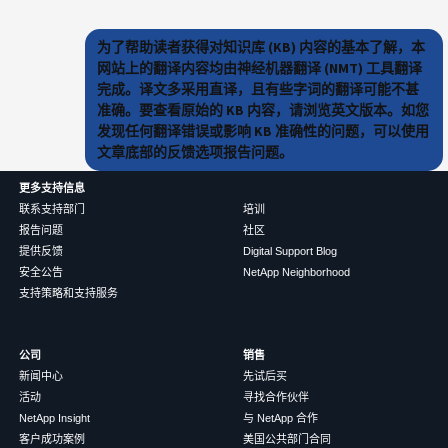
为了帮助读者获得对知识库 (KB) 内容的基本了解，本
网站上的翻译内容均由神经机器翻译 (NMT) 工具翻译
完成。译文多采用直译，且有些字词的翻译可能不甚
准确。要查看原始的 KB 内容，请浏览英文版本。如您
发现任何翻译错误或影响 KB 准确性的问题，可以使用
文章底部的反馈选项报告问题。
更多支持信息
联系支持部门
培训
报告问题
社区
提供反馈
Digital Support Blog
安全公告
NetApp Neighborhood
支持策略和支持服务
公司
销售
新闻中心
先试后买
活动
寻找合作伙伴
NetApp Insight
与 NetApp 合作
客户成功案例
美国公共部门合同