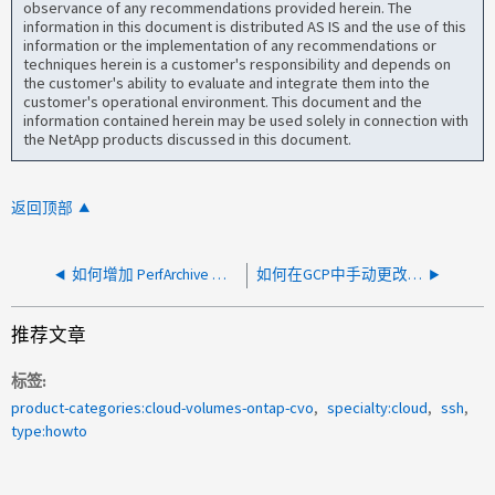
observance of any recommendations provided herein. The
information in this document is distributed AS IS and the use of this
information or the implementation of any recommendations or
techniques herein is a customer's responsibility and depends on
the customer's ability to evaluate and integrate them into the
customer's operational environment. This document and the
information contained herein may be used solely in connection with
the NetApp products discussed in this document.
返回顶部
如何增加 PerfArchive 的数据存储库大小
如何在GCP中手动更改CVO实例类型
推荐文章
标签
product-categories:cloud-volumes-ontap-cvo
specialty:cloud
ssh
type:howto