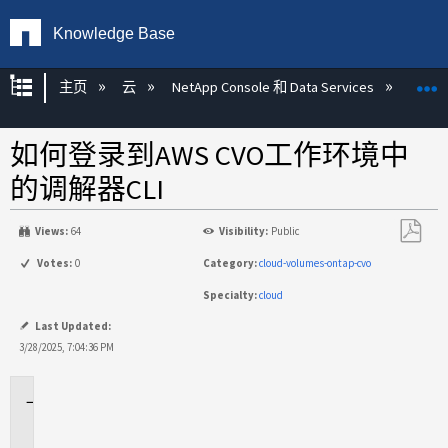
Knowledge Base
扩展/隐缩全局层次
主页
云
NetApp Console 和 Data Services
NetAp
如何登录到AWS CVO工作环境中
的调解器CLI
Views:
64
Visibility:
Public
另
Votes:
0
Category:
cloud-volumes-ontap-cvo
存
Specialty:
cloud
为
PDF
Last Updated:
3/28/2025, 7:04:36 PM
适
用
场