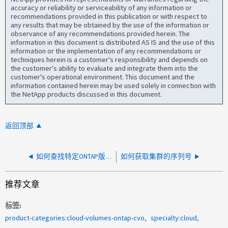
accuracy or reliability or serviceability of any information or
recommendations provided in this publication or with respect to
any results that may be obtained by the use of the information or
observance of any recommendations provided herein. The
information in this document is distributed AS IS and the use of this
information or the implementation of any recommendations or
techniques herein is a customer's responsibility and depends on
the customer's ability to evaluate and integrate them into the
customer's operational environment. This document and the
information contained herein may be used solely in connection with
the NetApp products discussed in this document.
返回顶部
如何查找特定ONTAP版本中已修复的错误列表
如何获取集群的序列号
推荐文章
标签
product-categories:cloud-volumes-ontap-cvo
specialty:cloud