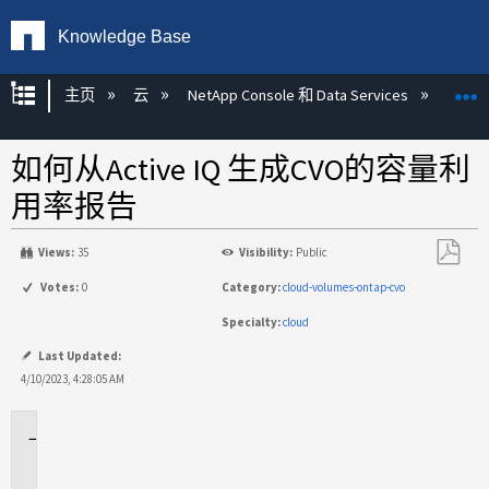
Knowledge Base
扩展/隐缩全局层次
主页
云
NetApp Console 和 Data Services
NetAp
如何从Active IQ 生成CVO的容量利
用率报告
Views:
35
Visibility:
Public
另
Votes:
0
Category:
cloud-volumes-ontap-cvo
存
Specialty:
cloud
为
PDF
Last Updated:
4/10/2023, 4:28:05 AM
适
用
场