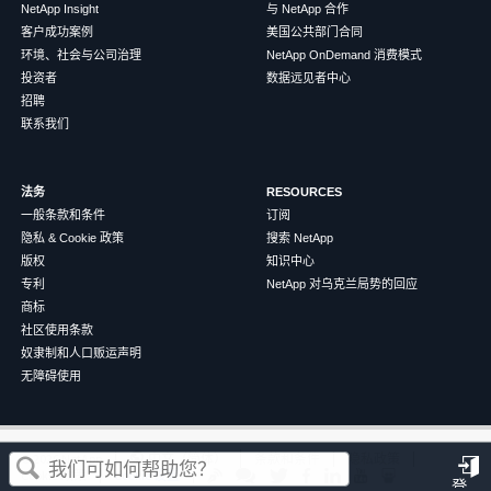
NetApp Insight
与 NetApp 合作
客户成功案例
美国公共部门合同
环境、社会与公司治理
NetApp OnDemand 消费模式
投资者
数据远见者中心
招聘
联系我们
法务
RESOURCES
一般条款和条件
订阅
隐私 & Cookie 政策
搜索 NetApp
版权
知识中心
专利
NetApp 对乌克兰局势的回应
商标
社区使用条款
奴隶制和人口贩运声明
无障碍使用
这篇文章对您有帮助吗？
©
2026
NetApp
中文（简体）
条款和条件
隐私政策
Cookie 政策
Cookie 设置
登